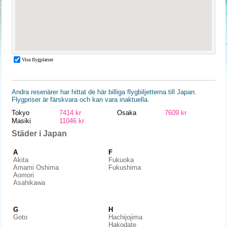
Andra resenärer har hittat de här billiga flygbiljetterna till Japan.
Flygpriser är färskvara och kan vara inaktuella.
Tokyo
7414 kr
Osaka
7609 kr
Masiki
11046 kr
Städer i Japan
A
F
Akita
Fukuoka
Amami Oshima
Fukushima
Aomori
Asahikawa
G
H
Goto
Hachijojima
Hakodate