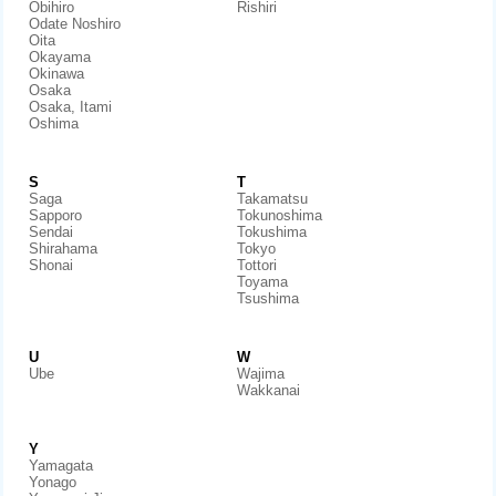
Obihiro
Rishiri
Odate Noshiro
Oita
Okayama
Okinawa
Osaka
Osaka, Itami
Oshima
S
T
Saga
Takamatsu
Sapporo
Tokunoshima
Sendai
Tokushima
Shirahama
Tokyo
Shonai
Tottori
Toyama
Tsushima
U
W
Ube
Wajima
Wakkanai
Y
Yamagata
Yonago