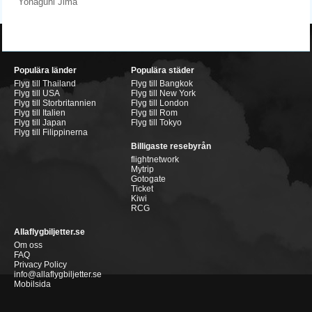
Yonaguni Jima
Populära länder
Populära städer
Flyg till Thailand
Flyg till Bangkok
Flyg till USA
Flyg till New York
Flyg till Storbritannien
Flyg till London
Flyg till Italien
Flyg till Rom
Flyg till Japan
Flyg till Tokyo
Flyg till Filippinerna
Billigaste resebyrån
flightnetwork
Mytrip
Gotogate
Ticket
Kiwi
RCG
Allaflygbiljetter.se
Om oss
FAQ
Privacy Policy
info@allaflygbiljetter.se
Mobilsida