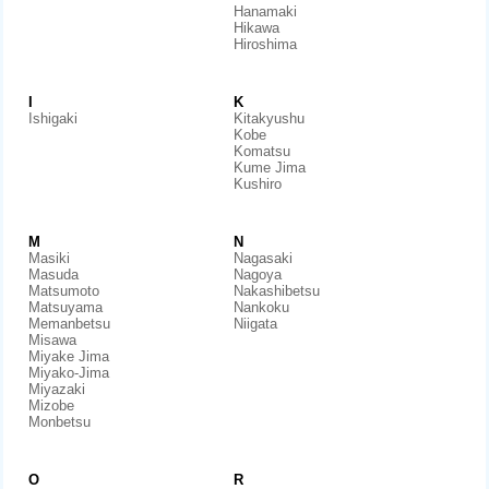
Hanamaki
Hikawa
Hiroshima
I
K
Ishigaki
Kitakyushu
Kobe
Komatsu
Kume Jima
Kushiro
M
N
Masiki
Nagasaki
Masuda
Nagoya
Matsumoto
Nakashibetsu
Matsuyama
Nankoku
Memanbetsu
Niigata
Misawa
Miyake Jima
Miyako-Jima
Miyazaki
Mizobe
Monbetsu
O
R