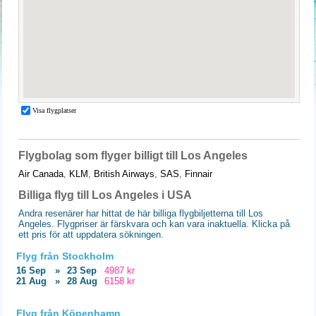
Flygbolag som flyger billigt till Los Angeles
Air Canada
,
KLM
,
British Airways
,
SAS
,
Finnair
Billiga flyg till Los Angeles i USA
Andra resenärer har hittat de här billiga flygbiljetterna till Los
Angeles. Flygpriser är färskvara och kan vara inaktuella. Klicka på
ett pris för att uppdatera sökningen.
Flyg från Stockholm
16 Sep
»
23 Sep
4987 kr
21 Aug
»
28 Aug
6158 kr
Flyg från Köpenhamn