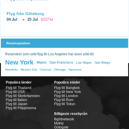
Flyg från Göteborg
04 Jul
»
25 Jul
6217 kr
Reseinspiration
Resenärer som sökt flyg till Los Angeles har även sökt till:
New York
Miami
San Francisco
Las Vegas
San Diego
Honolulu
Mexico City
Cancun
Chicago
Havanna
Populära länder
Populära städer
Flyg till Thailand
Flyg till Bangkok
Flyg till USA
Flyg till New York
Flyg till Storbritannien
Flyg till London
Flyg till Italien
Flyg till Rom
Flyg till Japan
Flyg till Tokyo
Flyg till Filippinerna
Billigaste resebyrån
flightnetwork
Mytrip
Gotogate