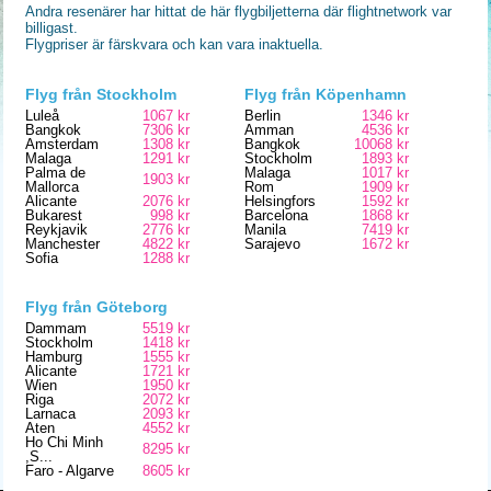
Andra resenärer har hittat de här flygbiljetterna där flightnetwork var
billigast.
Flygpriser är färskvara och kan vara inaktuella.
Flyg från Stockholm
Flyg från Köpenhamn
Luleå
1067 kr
Berlin
1346 kr
Bangkok
7306 kr
Amman
4536 kr
Amsterdam
1308 kr
Bangkok
10068 kr
Malaga
1291 kr
Stockholm
1893 kr
Palma de
Malaga
1017 kr
1903 kr
Mallorca
Rom
1909 kr
Alicante
2076 kr
Helsingfors
1592 kr
Bukarest
998 kr
Barcelona
1868 kr
Reykjavik
2776 kr
Manila
7419 kr
Manchester
4822 kr
Sarajevo
1672 kr
Sofia
1288 kr
Flyg från Göteborg
Dammam
5519 kr
Stockholm
1418 kr
Hamburg
1555 kr
Alicante
1721 kr
Wien
1950 kr
Riga
2072 kr
Larnaca
2093 kr
Aten
4552 kr
Ho Chi Minh
8295 kr
,S...
Faro - Algarve
8605 kr