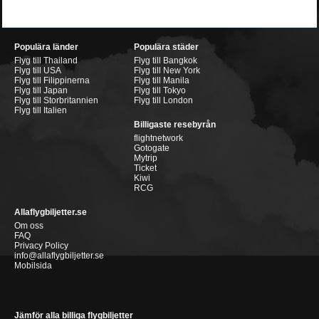
Populära länder
Populära städer
Flyg till Thailand
Flyg till Bangkok
Flyg till USA
Flyg till New York
Flyg till Filippinerna
Flyg till Manila
Flyg till Japan
Flyg till Tokyo
Flyg till Storbritannien
Flyg till London
Flyg till Italien
Billigaste resebyrån
flightnetwork
Gotogate
Mytrip
Ticket
Kiwi
RCG
Allaflygbiljetter.se
Om oss
FAQ
Privacy Policy
info@allaflygbiljetter.se
Mobilsida
Jämför alla billiga flygbiljetter