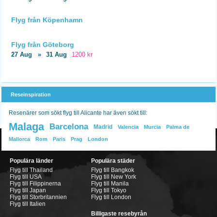
Flyg från Köpenhamn
Flyg från Göteborg
27 Aug
»
31 Aug
1200 kr
Reseinspiration
Resenärer som sökt flyg till Alicante har även sökt till:
Malaga
Barcelona
Madrid
Valencia
Murcia
Palma de
Mallorca
Rom
Paris
Prag
London
Populära länder
Populära städer
Flyg till Thailand
Flyg till Bangkok
Flyg till USA
Flyg till New York
Flyg till Filippinerna
Flyg till Manila
Flyg till Japan
Flyg till Tokyo
Flyg till Storbritannien
Flyg till London
Flyg till Italien
Billigaste resebyrån