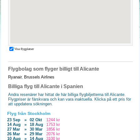
Flygbolag som flyger billigt till Alicante
Ryanair
,
Brussels Airlines
Billiga flyg till Alicante i Spanien
Andra resenärer har hittat de här billiga flygbiljetterna till Alicante.
Flygpriser är färskvara och kan vara inaktuella. Klicka på ett pris för
att uppdatera sökningen.
Flyg från Stockholm
23 Sep
»
02 Okt
1244 kr
14 Aug
»
18 Aug
1753 kr
27 Mar
»
30 Mar
1856 kr
26 Mar
»
29 Mar
2076 kr
10 Aug
»
14 Aug
3100 kr