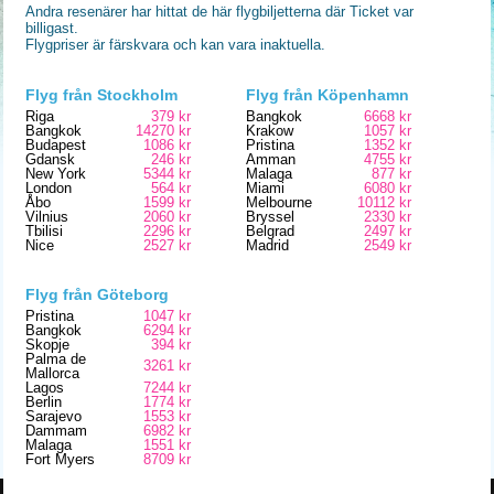
Andra resenärer har hittat de här flygbiljetterna där Ticket var
billigast.
Flygpriser är färskvara och kan vara inaktuella.
Flyg från Stockholm
Flyg från Köpenhamn
Riga
379 kr
Bangkok
6668 kr
Bangkok
14270 kr
Krakow
1057 kr
Budapest
1086 kr
Pristina
1352 kr
Gdansk
246 kr
Amman
4755 kr
New York
5344 kr
Malaga
877 kr
London
564 kr
Miami
6080 kr
Åbo
1599 kr
Melbourne
10112 kr
Vilnius
2060 kr
Bryssel
2330 kr
Tbilisi
2296 kr
Belgrad
2497 kr
Nice
2527 kr
Madrid
2549 kr
Flyg från Göteborg
Pristina
1047 kr
Bangkok
6294 kr
Skopje
394 kr
Palma de
3261 kr
Mallorca
Lagos
7244 kr
Berlin
1774 kr
Sarajevo
1553 kr
Dammam
6982 kr
Malaga
1551 kr
Fort Myers
8709 kr