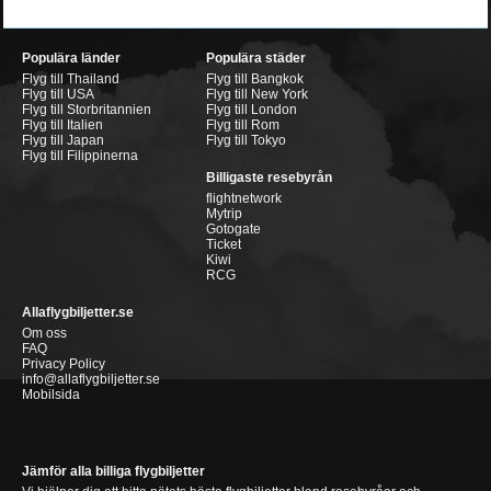
Populära länder
Populära städer
Flyg till Thailand
Flyg till Bangkok
Flyg till USA
Flyg till New York
Flyg till Storbritannien
Flyg till London
Flyg till Italien
Flyg till Rom
Flyg till Japan
Flyg till Tokyo
Flyg till Filippinerna
Billigaste resebyrån
flightnetwork
Mytrip
Gotogate
Ticket
Kiwi
RCG
Allaflygbiljetter.se
Om oss
FAQ
Privacy Policy
info@allaflygbiljetter.se
Mobilsida
Jämför alla billiga flygbiljetter