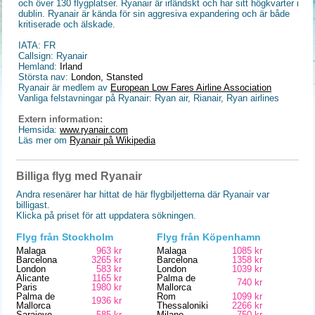
och över 130 flygplatser. Ryanair är irländskt och har sitt högkvarter i
dublin. Ryanair är kända för sin aggresiva expandering och är både
kritiserade och älskade.
IATA: FR
Callsign: Ryanair
Hemland:
Irland
Största nav:
London, Stansted
Ryanair är medlem av
European Low Fares Airline Association
Vanliga felstavningar på Ryanair: Ryan air, Rianair, Ryan airlines
Extern information:
Hemsida:
www.ryanair.com
Läs mer om
Ryanair på Wikipedia
Billiga flyg med Ryanair
Andra resenärer har hittat de här flygbiljetterna där Ryanair var
billigast.
Klicka på priset för att uppdatera sökningen.
Flyg från Stockholm
Flyg från Köpenhamn
Malaga
963 kr
Malaga
1085 kr
Barcelona
3265 kr
Barcelona
1358 kr
London
583 kr
London
1039 kr
Alicante
1165 kr
Palma de
740 kr
Paris
1980 kr
Mallorca
Palma de
Rom
1099 kr
1936 kr
Mallorca
Thessaloniki
2266 kr
Sarajevo
585 kr
Milano
750 kr