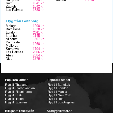
Rom
1041 kr
Zagreb
1642 kr
Las Palmas
1838 kr
Flyg från Göteborg
Malaga
1290 kr
Barcelona
1338 kr
London
2011 kr
Istanbul
2145 kr
Alicante
807 kr
Palma de
1260 kr
Mallorca
Sarajevo
1794 kr
Las Palmas
2006 kr
Aten
2584 kr
Nice
1879 kr
Populära länder
Populära städer
Flyg till Thailand
Flyg till Bangkok
Flyg till Storbritannien
Flyg till London
Flyg till Filippinerna
Flyg till Manila
Flyg till USA
Flyg till New York
Flyg till Italien
Flyg till Rom
Flyg till Spanien
Flyg till Los Angeles
Billigaste resebyrån
Allaflygbiljetter.se