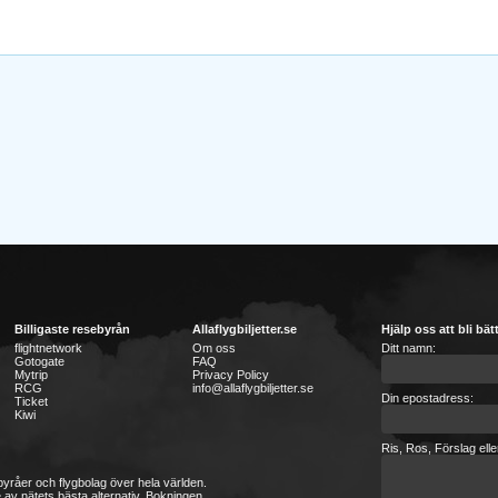
Billigaste resebyrån
Allaflygbiljetter.se
Hjälp oss att bli bät
flightnetwork
Om oss
Ditt namn:
Gotogate
FAQ
Mytrip
Privacy Policy
RCG
info@allaflygbiljetter.se
Din epostadress:
Ticket
Kiwi
Ris, Ros, Förslag ell
sebyråer och flygbolag över hela världen.
 av nätets bästa alternativ. Bokningen