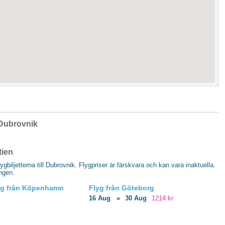
l Dubrovnik
tien
lygbiljetterna till Dubrovnik. Flygpriser är färskvara och kan vara inaktuella.
ingen.
yg från Köpenhamn
Flyg från Göteborg
16 Aug
»
30 Aug
1214 kr