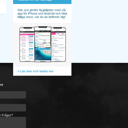
Sök och jämför flygbiljetter med vår
app för iPhone och Android och hitta
billiga resor, var du än befinner dig!
» Läs mer och ladda ner
tre
er Frågor?