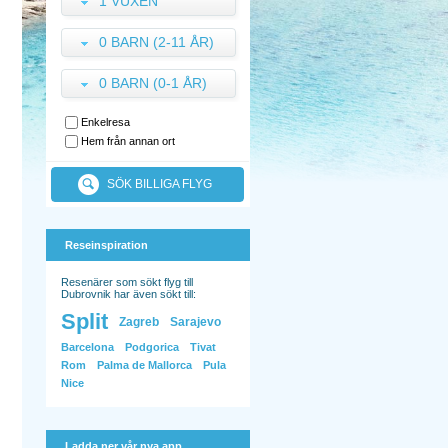
1 VUXEN
0 BARN (2-11 ÅR)
0 BARN (0-1 ÅR)
Enkelresa
Hem från annan ort
SÖK BILLIGA FLYG
Reseinspiration
Resenärer som sökt flyg till
Dubrovnik har även sökt till:
Split
Zagreb
Sarajevo
Barcelona
Podgorica
Tivat
Rom
Palma de Mallorca
Pula
Nice
Ladda ner vår nya app