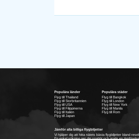
Populära länder
Populära städer
Flyg till Thailand
Flyg till Bangkok
Flyg till Storbritannien
Flyg till London
Flyg till USA
Flyg till New York
Flyg till Filippinerna
Flyg till Manila
Flyg till Italien
Flyg till Rom
Flyg till Japan
Jämför alla billiga flygbiljetter
Vi hjälper dig att hitta nätets bästa flygbiljetter bland re
En enkel sökning ger dig snabbt och gratis en jämförelse