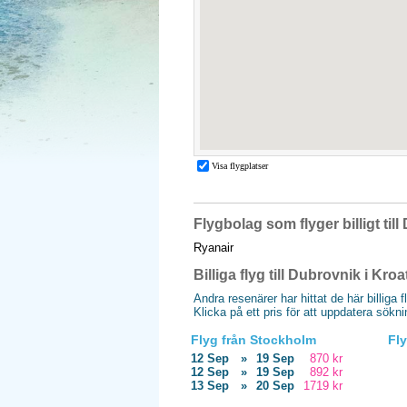
Flygbolag som flyger billigt til
Ryanair
Billiga flyg till Dubrovnik i Kroa
Andra resenärer har hittat de här billiga f
Klicka på ett pris för att uppdatera sökn
Flyg från Stockholm
Fl
12 Sep
»
19 Sep
870 kr
12 Sep
»
19 Sep
892 kr
13 Sep
»
20 Sep
1719 kr