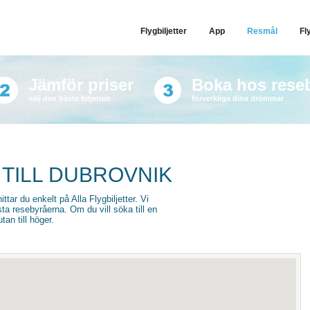
Flygbiljetter
App
Resmål
Fl
Jämför priser
Boka hos rese
välj den bästa biljetten
förverkliga dina drömmar
 TILL DUBROVNIK
hittar du enkelt på Alla Flygbiljetter. Vi
sta resebyråerna. Om du vill söka till en
an till höger.