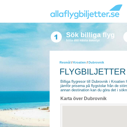
Sök billiga flyg
hitta ditt nästa äventyr
Resmål
/
Kroatien
/
Dubrovnik
FLYGBILJETTER
Billiga flygresor till Dubrovnik i Kroatien 
jämför priserna på flygstolar från de stör
annan destination kan du göra det i sökrut
Karta över Dubrovnik