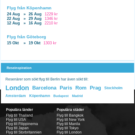
Flyg från Köpenhamn
24 Aug
»
26 Aug
1229 kr
22 Aug
»
29 Aug
1346 kr
12 Aug
»
16 Aug
2210 kr
Flyg från Göteborg
15 Okt
»
19 Okt
1303 kr
Reseinspiration
Resenärer som sökt flyg till Berlin har även sökt till:
London
Barcelona
Paris
Rom
Prag
Stockholm
Amsterdam
Köpenhamn
Budapest
Madrid
Populära länder
Populära städer
Flyg till Thailand
Flyg till Bangkok
Flyg till USA
Flyg till New York
Flyg till Filippinerna
Flyg till Manila
Flyg till Japan
Flyg till Tokyo
Flyg till Storbritannien
Flyg till London