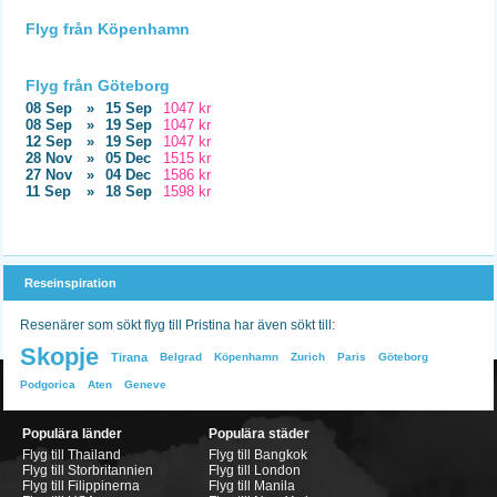
Flyg från Köpenhamn
Flyg från Göteborg
08 Sep
»
15 Sep
1047 kr
08 Sep
»
19 Sep
1047 kr
12 Sep
»
19 Sep
1047 kr
28 Nov
»
05 Dec
1515 kr
27 Nov
»
04 Dec
1586 kr
11 Sep
»
18 Sep
1598 kr
Reseinspiration
Resenärer som sökt flyg till Pristina har även sökt till:
Skopje
Tirana
Belgrad
Köpenhamn
Zurich
Paris
Göteborg
Podgorica
Aten
Geneve
Populära länder
Populära städer
Flyg till Thailand
Flyg till Bangkok
Flyg till Storbritannien
Flyg till London
Flyg till Filippinerna
Flyg till Manila