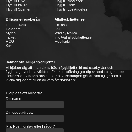
Flyg till USA
Flyg till New York
Flyg till Italien
Flyg till Rom
Flyg till Spanien
Flyg till Los Angeles
Billigaste resebyrån
Allaflygbiljetter.se
flightnetwork
Om oss
Gotogate
FAQ
Mytrip
Privacy Policy
Ticket
info@allaflygbiljetter.se
RCG
Mobilsida
Kiwi
Jämför alla billiga flygbiljetter
Vi hjälper dig att hitta nätets bästa flygbiljetter bland resebyråer och
flygbolag över hela världen. En enkel sökning ger dig snabbt och gratis en
jämförelse av nätets bästa alternativ. Bokningen gör du smidigt genom att
klicka dig vidare till en av våra återförsäljare.
Hjälp oss att bli bättre
Ditt namn:
Din epostadress:
Ris, Ros, Förslag eller Frågor?