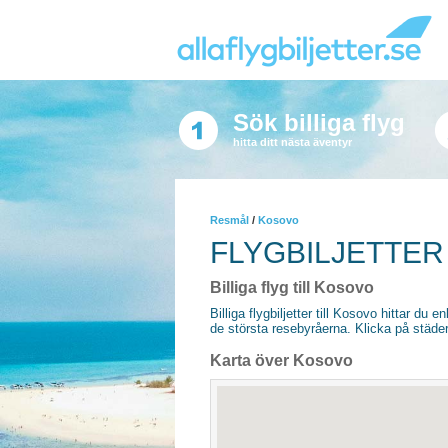
Sök billiga flyg
hitta ditt nästa äventyr
Resmål
/
Kosovo
FLYGBILJETTER
Billiga flyg till Kosovo
Billiga flygbiljetter till Kosovo hittar du e
de största resebyråerna. Klicka på städer
Karta över Kosovo