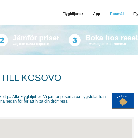
Flygbiljetter
App
Resmål
Fl
Jämför priser
Boka hos rese
välj den bästa biljetten
förverkliga dina drömmar
 TILL KOSOVO
nkelt på Alla Flygbiljetter. Vi jämför priserna på flygstolar från
na nedan för för att hitta din drömresa.