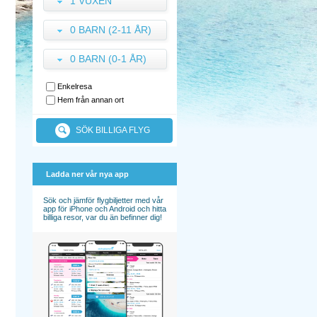
1 VUXEN
0 BARN (2-11 ÅR)
0 BARN (0-1 ÅR)
Enkelresa
Hem från annan ort
SÖK BILLIGA FLYG
Ladda ner vår nya app
Sök och jämför flygbiljetter med vår
app för iPhone och Android och hitta
billiga resor, var du än befinner dig!