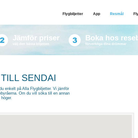
Flygbiljetter
App
Resmål
Fl
Jämför priser
Boka hos rese
välj den bästa biljetten
förverkliga dina drömmar
TILL SENDAI
 du enkelt på Alla Flygbiljetter. Vi jämför
sebyråerna. Om du vill söka till en annan
l höger.