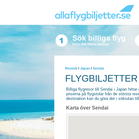
Sök billiga flyg
hitta ditt nästa äventyr
Resmål
/
Japan
/
Sendai
FLYGBILJETTER 
Billiga flygresor till Sendai i Japan hittar
priserna på flygstolar från de största re
destination kan du göra det i sökrutan til
Karta över Sendai