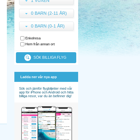
1 VUXEN
0 BARN (2-11 ÅR)
0 BARN (0-1 ÅR)
Enkelresa
Hem från annan ort
SÖK BILLIGA FLYG
Ladda ner vår nya app
Sök och jämför flygbiljetter med vår
app för iPhone och Android och hitta
billiga resor, var du än befinner dig!