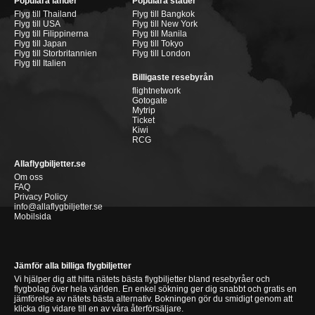
Populära länder
Populära städer
Flyg till Thailand
Flyg till Bangkok
Flyg till USA
Flyg till New York
Flyg till Filippinerna
Flyg till Manila
Flyg till Japan
Flyg till Tokyo
Flyg till Storbritannien
Flyg till London
Flyg till Italien
Billigaste resebyrån
flightnetwork
Gotogate
Mytrip
Ticket
Kiwi
RCG
Allaflygbiljetter.se
Om oss
FAQ
Privacy Policy
info@allaflygbiljetter.se
Mobilsida
Jämför alla billiga flygbiljetter
Vi hjälper dig att hitta nätets bästa flygbiljetter bland resebyråer och
flygbolag över hela världen. En enkel sökning ger dig snabbt och gratis en
jämförelse av nätets bästa alternativ. Bokningen gör du smidigt genom att
klicka dig vidare till en av våra återförsäljare.