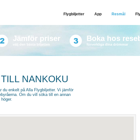
Flygbiljetter
App
Resmål
Fl
Jämför priser
Boka hos rese
välj den bästa biljetten
förverkliga dina drömmar
 TILL NANKOKU
r du enkelt på Alla Flygbiljetter. Vi jämför
sebyråerna. Om du vill söka till en annan
l höger.