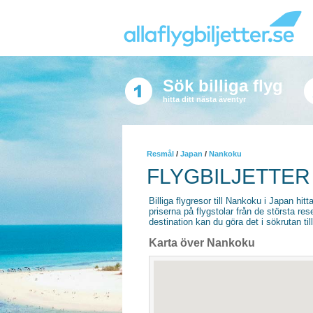
Sök billiga flyg
hitta ditt nästa äventyr
Resmål
/
Japan
/
Nankoku
FLYGBILJETTER
Billiga flygresor till Nankoku i Japan hitta
priserna på flygstolar från de största re
destination kan du göra det i sökrutan til
Karta över Nankoku