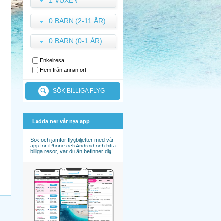
1 VUXEN
0 BARN (2-11 ÅR)
0 BARN (0-1 ÅR)
Enkelresa
Hem från annan ort
SÖK BILLIGA FLYG
Ladda ner vår nya app
Sök och jämför flygbiljetter med vår
app för iPhone och Android och hitta
billiga resor, var du än befinner dig!