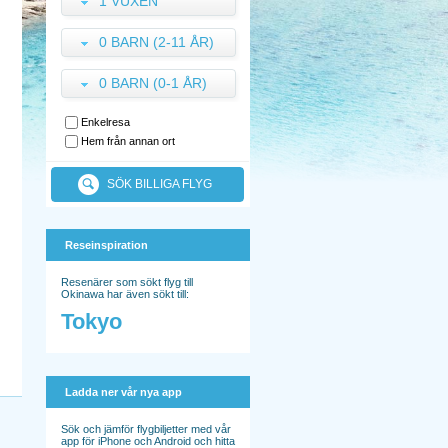
1 VUXEN
0 BARN (2-11 ÅR)
0 BARN (0-1 ÅR)
Enkelresa
Hem från annan ort
SÖK BILLIGA FLYG
Reseinspiration
Resenärer som sökt flyg till
Okinawa har även sökt till:
Tokyo
Ladda ner vår nya app
Sök och jämför flygbiljetter med vår
app för iPhone och Android och hitta