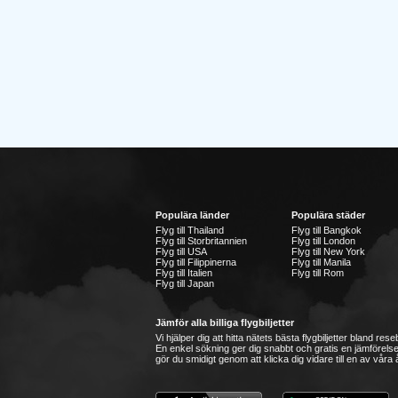
Populära länder
Populära städer
Flyg till Thailand
Flyg till Bangkok
Flyg till Storbritannien
Flyg till London
Flyg till USA
Flyg till New York
Flyg till Filippinerna
Flyg till Manila
Flyg till Italien
Flyg till Rom
Flyg till Japan
Jämför alla billiga flygbiljetter
Vi hjälper dig att hitta nätets bästa flygbiljetter bland re
En enkel sökning ger dig snabbt och gratis en jämförelse
gör du smidigt genom att klicka dig vidare till en av våra å