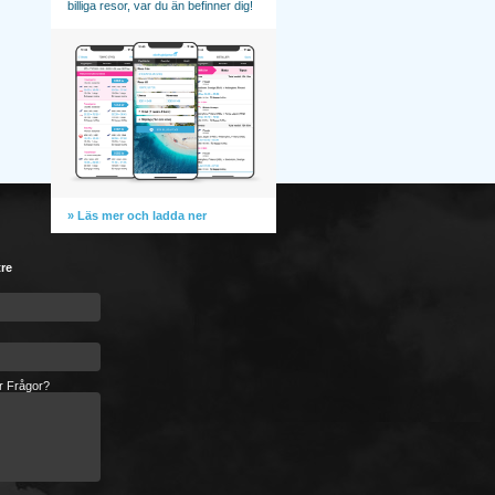
billiga resor, var du än befinner dig!
» Läs mer och ladda ner
tre
er Frågor?