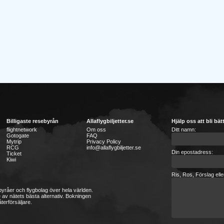
Billigaste resebyrån
Allaflygbiljetter.se
Hjälp oss att bli bät
flightnetwork
Om oss
Ditt namn:
Gotogate
FAQ
Mytrip
Privacy Policy
RCG
info@allaflygbiljetter.se
Din epostadress:
Ticket
Kiwi
Ris, Ros, Förslag ell
sebyråer och flygbolag över hela världen.
 av nätets bästa alternativ. Bokningen
terförsäljare.