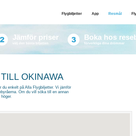
Flygbiljetter
App
Resmål
Fl
Jämför priser
Boka hos rese
välj den bästa biljetten
förverkliga dina drömmar
 TILL OKINAWA
r du enkelt på Alla Flygbiljetter. Vi jämför
sebyråerna. Om du vill söka till en annan
l höger.