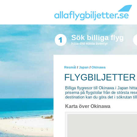
Sök billiga flyg
hitta ditt nästa äventyr
Resmål
/
Japan
/
Okinawa
FLYGBILJETTER
Billiga flygresor till Okinawa i Japan hitta
priserna på flygstolar från de största re
destination kan du göra det i sökrutan til
Karta över Okinawa