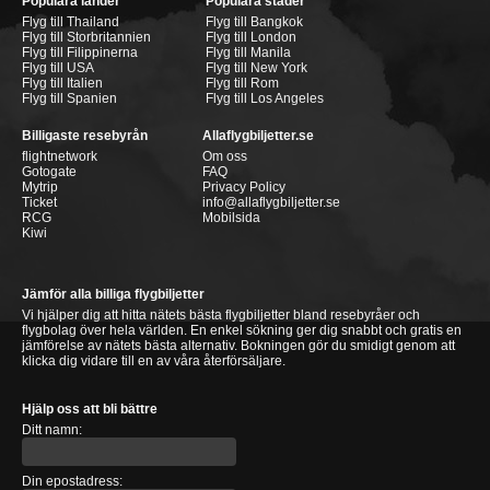
Populära länder
Populära städer
Flyg till Thailand
Flyg till Bangkok
Flyg till Storbritannien
Flyg till London
Flyg till Filippinerna
Flyg till Manila
Flyg till USA
Flyg till New York
Flyg till Italien
Flyg till Rom
Flyg till Spanien
Flyg till Los Angeles
Billigaste resebyrån
Allaflygbiljetter.se
flightnetwork
Om oss
Gotogate
FAQ
Mytrip
Privacy Policy
Ticket
info@allaflygbiljetter.se
RCG
Mobilsida
Kiwi
Jämför alla billiga flygbiljetter
Vi hjälper dig att hitta nätets bästa flygbiljetter bland resebyråer och
flygbolag över hela världen. En enkel sökning ger dig snabbt och gratis en
jämförelse av nätets bästa alternativ. Bokningen gör du smidigt genom att
klicka dig vidare till en av våra återförsäljare.
Hjälp oss att bli bättre
Ditt namn:
Din epostadress: