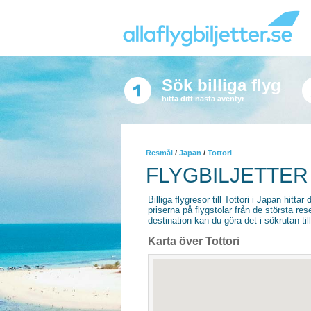
Sök billiga flyg
hitta ditt nästa äventyr
Resmål
/
Japan
/
Tottori
FLYGBILJETTER 
Billiga flygresor till Tottori i Japan hittar
priserna på flygstolar från de största re
destination kan du göra det i sökrutan til
Karta över Tottori