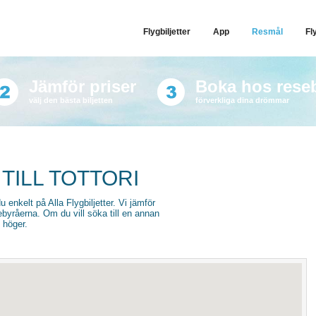
Flygbiljetter
App
Resmål
Fl
Jämför priser
Boka hos rese
välj den bästa biljetten
förverkliga dina drömmar
TILL TOTTORI
 du enkelt på Alla Flygbiljetter. Vi jämför
sebyråerna. Om du vill söka till en annan
l höger.