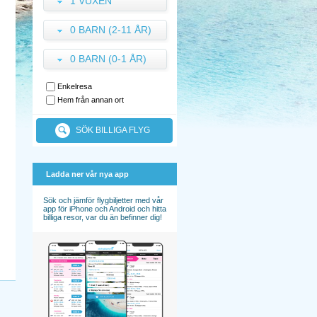
1 VUXEN
0 BARN (2-11 ÅR)
0 BARN (0-1 ÅR)
Enkelresa
Hem från annan ort
SÖK BILLIGA FLYG
Ladda ner vår nya app
Sök och jämför flygbiljetter med vår
app för iPhone och Android och hitta
billiga resor, var du än befinner dig!