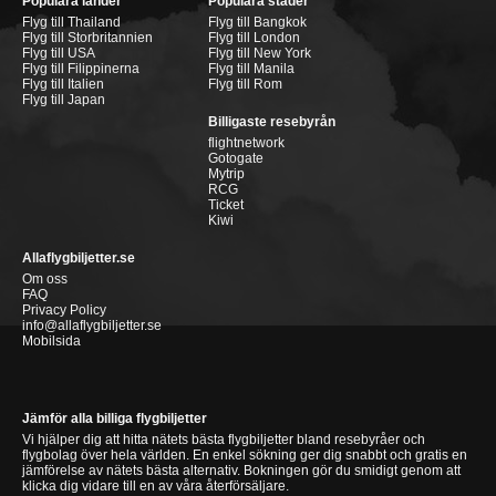
Populära länder
Populära städer
Flyg till Thailand
Flyg till Bangkok
Flyg till Storbritannien
Flyg till London
Flyg till USA
Flyg till New York
Flyg till Filippinerna
Flyg till Manila
Flyg till Italien
Flyg till Rom
Flyg till Japan
Billigaste resebyrån
flightnetwork
Gotogate
Mytrip
RCG
Ticket
Kiwi
Allaflygbiljetter.se
Om oss
FAQ
Privacy Policy
info@allaflygbiljetter.se
Mobilsida
Jämför alla billiga flygbiljetter
Vi hjälper dig att hitta nätets bästa flygbiljetter bland resebyråer och
flygbolag över hela världen. En enkel sökning ger dig snabbt och gratis en
jämförelse av nätets bästa alternativ. Bokningen gör du smidigt genom att
klicka dig vidare till en av våra återförsäljare.