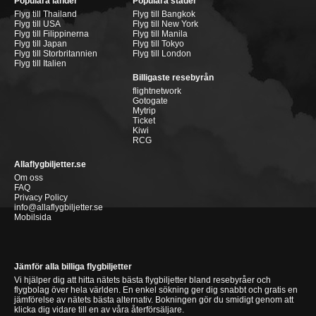
Populära länder
Populära städer
Flyg till Thailand
Flyg till Bangkok
Flyg till USA
Flyg till New York
Flyg till Filippinerna
Flyg till Manila
Flyg till Japan
Flyg till Tokyo
Flyg till Storbritannien
Flyg till London
Flyg till Italien
Billigaste resebyrån
flightnetwork
Gotogate
Mytrip
Ticket
Kiwi
RCG
Allaflygbiljetter.se
Om oss
FAQ
Privacy Policy
info@allaflygbiljetter.se
Mobilsida
Jämför alla billiga flygbiljetter
Vi hjälper dig att hitta nätets bästa flygbiljetter bland resebyråer och
flygbolag över hela världen. En enkel sökning ger dig snabbt och gratis en
jämförelse av nätets bästa alternativ. Bokningen gör du smidigt genom att
klicka dig vidare till en av våra återförsäljare.