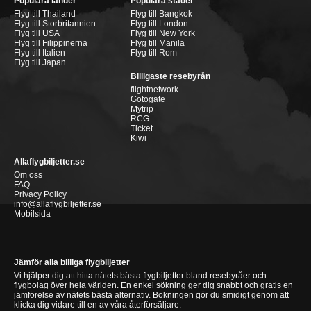
Populära länder
Populära städer
Flyg till Thailand
Flyg till Bangkok
Flyg till Storbritannien
Flyg till London
Flyg till USA
Flyg till New York
Flyg till Filippinerna
Flyg till Manila
Flyg till Italien
Flyg till Rom
Flyg till Japan
Billigaste resebyrån
flightnetwork
Gotogate
Mytrip
RCG
Ticket
Kiwi
Allaflygbiljetter.se
Om oss
FAQ
Privacy Policy
info@allaflygbiljetter.se
Mobilsida
Jämför alla billiga flygbiljetter
Vi hjälper dig att hitta nätets bästa flygbiljetter bland resebyråer och
flygbolag över hela världen. En enkel sökning ger dig snabbt och gratis en
jämförelse av nätets bästa alternativ. Bokningen gör du smidigt genom att
klicka dig vidare till en av våra återförsäljare.