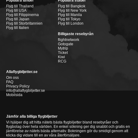
Populära länder
Populära städer
Flyg till Thailand
Flyg till Bangkok
Flyg till USA
Flyg till New York
Flyg till Filippinerna
Flyg till Manila
Flyg till Japan
Flyg till Tokyo
Flyg till Storbritannien
Flyg till London
Flyg till Italien
Billigaste resebyrån
flightnetwork
Gotogate
Mytrip
Ticket
Kiwi
RCG
Allaflygbiljetter.se
Om oss
FAQ
Privacy Policy
info@allaflygbiljetter.se
Mobilsida
Jämför alla billiga flygbiljetter
Vi hjälper dig att hitta nätets bästa flygbiljetter bland resebyråer och
flygbolag över hela världen. En enkel sökning ger dig snabbt och gratis en
jämförelse av nätets bästa alternativ. Bokningen gör du smidigt genom att
klicka dig vidare till en av våra återförsäljare.