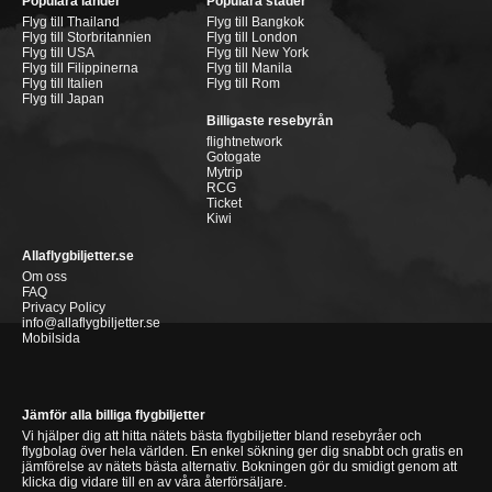
Populära länder
Populära städer
Flyg till Thailand
Flyg till Bangkok
Flyg till Storbritannien
Flyg till London
Flyg till USA
Flyg till New York
Flyg till Filippinerna
Flyg till Manila
Flyg till Italien
Flyg till Rom
Flyg till Japan
Billigaste resebyrån
flightnetwork
Gotogate
Mytrip
RCG
Ticket
Kiwi
Allaflygbiljetter.se
Om oss
FAQ
Privacy Policy
info@allaflygbiljetter.se
Mobilsida
Jämför alla billiga flygbiljetter
Vi hjälper dig att hitta nätets bästa flygbiljetter bland resebyråer och
flygbolag över hela världen. En enkel sökning ger dig snabbt och gratis en
jämförelse av nätets bästa alternativ. Bokningen gör du smidigt genom att
klicka dig vidare till en av våra återförsäljare.