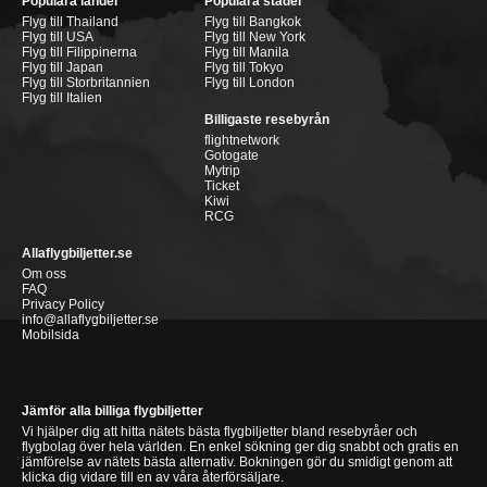
Populära länder
Populära städer
Flyg till Thailand
Flyg till Bangkok
Flyg till USA
Flyg till New York
Flyg till Filippinerna
Flyg till Manila
Flyg till Japan
Flyg till Tokyo
Flyg till Storbritannien
Flyg till London
Flyg till Italien
Billigaste resebyrån
flightnetwork
Gotogate
Mytrip
Ticket
Kiwi
RCG
Allaflygbiljetter.se
Om oss
FAQ
Privacy Policy
info@allaflygbiljetter.se
Mobilsida
Jämför alla billiga flygbiljetter
Vi hjälper dig att hitta nätets bästa flygbiljetter bland resebyråer och
flygbolag över hela världen. En enkel sökning ger dig snabbt och gratis en
jämförelse av nätets bästa alternativ. Bokningen gör du smidigt genom att
klicka dig vidare till en av våra återförsäljare.