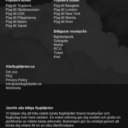
Populära länder
Populära städer
Flyg till Thailand
Flyg till Bangkok
Flyg till Storbritannien
Flyg till London
Flyg till USA
Flyg till New York
Flyg till Filippinerna
Flyg till Manila
Flyg till Italien
Flyg till Rom
Flyg till Japan
Billigaste resebyrån
flightnetwork
Gotogate
Mytrip
RCG
Ticket
Kiwi
Allaflygbiljetter.se
Om oss
FAQ
Privacy Policy
info@allaflygbiljetter.se
Mobilsida
Jämför alla billiga flygbiljetter
Vi hjälper dig att hitta nätets bästa flygbiljetter bland resebyråer och
flygbolag över hela världen. En enkel sökning ger dig snabbt och gratis en
jämförelse av nätets bästa alternativ. Bokningen gör du smidigt genom att
klicka dig vidare till en av våra återförsäljare.