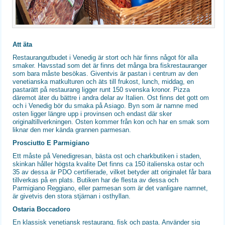
Att äta
Restaurangutbudet i Venedig är stort och här finns något för alla
smaker. Havsstad som det är finns det många bra fiskrestauranger
som bara måste besökas. Giventvis är pastan i centrum av den
venetianska matkulturen och äts till frukost, lunch, middag, en
pastarätt på restaurang ligger runt 150 svenska kronor. Pizza
däremot äter du bättre i andra delar av Italien. Ost finns det gott om
och i Venedig bör du smaka på Asiago. Byn som är namne med
osten ligger längre upp i provinsen och endast där sker
originaltillverkningen. Osten kommer från kon och har en smak som
liknar den mer kända grannen parmesan.
Prosciutto E Parmigiano
Ett måste på Venedigresan, bästa ost och charkbutiken i staden,
skinkan håller högsta kvalite Det finns ca 150 italienska ostar och
35 av dessa är PDO certifierade, vilket betyder att originalet får bara
tillverkas på en plats. Butiken har de flesta av dessa och
Parmigiano Reggiano, eller parmesan som är det vanligare namnet,
är givetvis den stora stjärnan i osthyllan.
Ostaria Boccadoro
En klassisk venetiansk restaurang, fisk och pasta. Använder sig