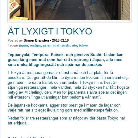
ÄT LYXIGT I TOKYO
Postad av
Simon Branden
- 2016.02.18
Taggar
japan
,
restips
,
asien
,
mat
,
sushi
,
äta
,
tokyo
Teppanyaki, Tempura, Kaiseki och givetvis Sushi. Listan kan
göras lång med mat som har sitt ursprung i Japan, alla med
sina unika tillagningssätt och spännande smaker.
I Tokyo är restaurangerna är oftast små och har plats för få
besökare. Det gör att de blir lite dyrare men kocken hinner samtidigt
ge maten lite extra kärlek och omtanke. I Tokyo finns flest 3-
stjärniga restauranger i hela världen, hela 13 stycken har fått högsta
betyg av Michelinguiden. Men för japanerna själva spelar det ingen
roll eftersom “Inga utlänningar kan bedöma vår mat”.
De japanska kockarna lägger stor prestige i maten de lagar och
varje rätt har sitt eget liv, allting görs med millimeterperfektion.
Nedan följer tre restauranger som är något av det bästa Tokyo har
att erbjuda.