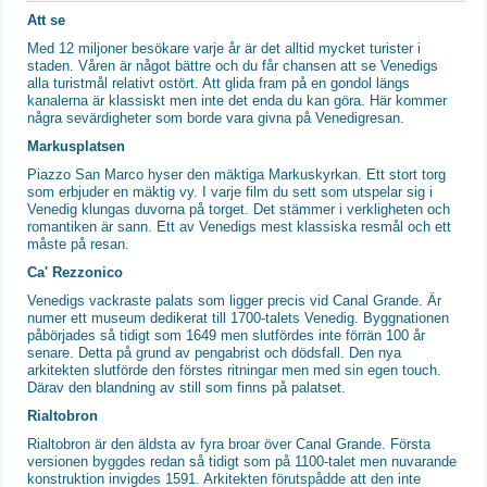
Att se
Med 12 miljoner besökare varje år är det alltid mycket turister i
staden. Våren är något bättre och du får chansen att se Venedigs
alla turistmål relativt ostört. Att glida fram på en gondol längs
kanalerna är klassiskt men inte det enda du kan göra. Här kommer
några sevärdigheter som borde vara givna på Venedigresan.
Markusplatsen
Piazzo San Marco hyser den mäktiga Markuskyrkan. Ett stort torg
som erbjuder en mäktig vy. I varje film du sett som utspelar sig i
Venedig klungas duvorna på torget. Det stämmer i verkligheten och
romantiken är sann. Ett av Venedigs mest klassiska resmål och ett
måste på resan.
Ca' Rezzonico
Venedigs vackraste palats som ligger precis vid Canal Grande. Är
numer ett museum dedikerat till 1700-talets Venedig. Byggnationen
påbörjades så tidigt som 1649 men slutfördes inte förrän 100 år
senare. Detta på grund av pengabrist och dödsfall. Den nya
arkitekten slutförde den förstes ritningar men med sin egen touch.
Därav den blandning av still som finns på palatset.
Rialtobron
Rialtobron är den äldsta av fyra broar över Canal Grande. Första
versionen byggdes redan så tidigt som på 1100-talet men nuvarande
konstruktion invigdes 1591. Arkitekten förutspådde att den inte