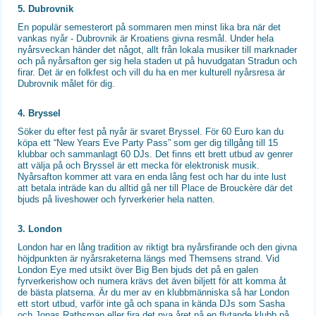
5. Dubrovnik
En populär semesterort på sommaren men minst lika bra när det
vankas nyår - Dubrovnik är Kroatiens givna resmål. Under hela
nyårsveckan händer det något, allt från lokala musiker till marknader
och på nyårsafton ger sig hela staden ut på huvudgatan Stradun och
firar. Det är en folkfest och vill du ha en mer kulturell nyårsresa är
Dubrovnik målet för dig.
4. Bryssel
Söker du efter fest på nyår är svaret Bryssel. För 60 Euro kan du
köpa ett “New Years Eve Party Pass” som ger dig tillgång till 15
klubbar och sammanlagt 60 DJs. Det finns ett brett utbud av genrer
att välja på och Bryssel är ett mecka för elektronisk musik.
Nyårsafton kommer att vara en enda lång fest och har du inte lust
att betala inträde kan du alltid gå ner till Place de Brouckère där det
bjuds på liveshower och fyrverkerier hela natten.
3. London
London har en lång tradition av riktigt bra nyårsfirande och den givna
höjdpunkten är nyårsraketerna längs med Themsens strand. Vid
London Eye med utsikt över Big Ben bjuds det på en galen
fyrverkerishow och numera krävs det även biljett för att komma åt
de bästa platserna. Är du mer av en klubbmänniska så har London
ett stort utbud, varför inte gå och spana in kända DJs som Sasha
och Jonas Rathsman eller fira det nya året på en flytande klubb på