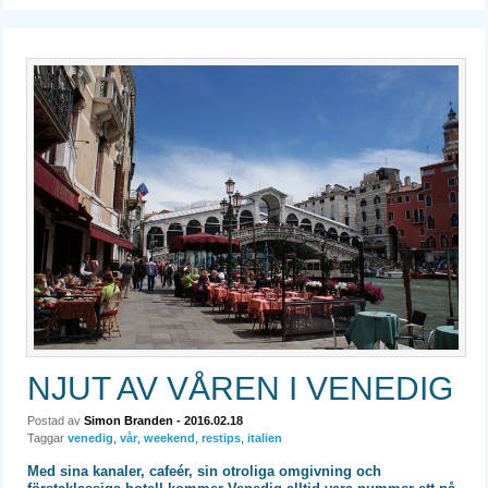
NJUT AV VÅREN I VENEDIG
Postad av
Simon Branden
- 2016.02.18
Taggar
venedig
,
vår
,
weekend
,
restips
,
italien
Med sina kanaler, cafeér, sin otroliga omgivning och