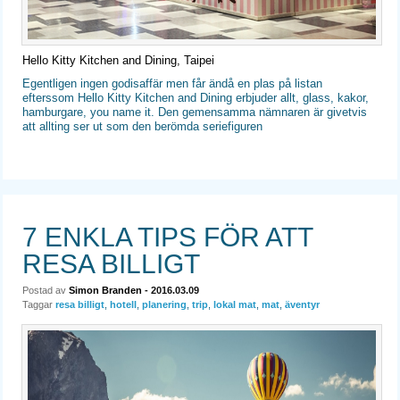
Hello Kitty Kitchen and Dining, Taipei
Egentligen ingen godisaffär men får ändå en plas på listan
efterssom Hello Kitty Kitchen and Dining erbjuder allt, glass, kakor,
hamburgare, you name it. Den gemensamma nämnaren är givetvis
att allting ser ut som den berömda seriefiguren
7 ENKLA TIPS FÖR ATT
RESA BILLIGT
Postad av
Simon Branden
- 2016.03.09
Taggar
resa billigt
,
hotell
,
planering
,
trip
,
lokal mat
,
mat
,
äventyr