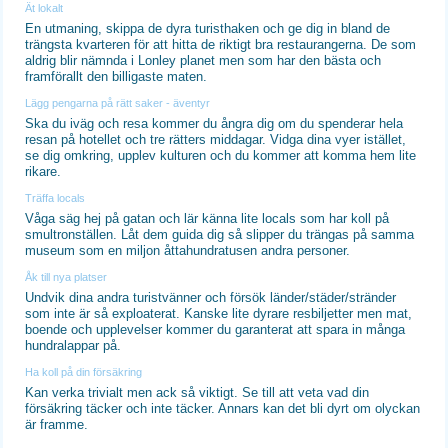
Ät lokalt
En utmaning, skippa de dyra turisthaken och ge dig in bland de
trängsta kvarteren för att hitta de riktigt bra restaurangerna. De som
aldrig blir nämnda i Lonley planet men som har den bästa och
framförallt den billigaste maten.
Lägg pengarna på rätt saker - äventyr
Ska du iväg och resa kommer du ångra dig om du spenderar hela
resan på hotellet och tre rätters middagar. Vidga dina vyer istället,
se dig omkring, upplev kulturen och du kommer att komma hem lite
rikare.
Träffa locals
Våga säg hej på gatan och lär känna lite locals som har koll på
smultronställen. Låt dem guida dig så slipper du trängas på samma
museum som en miljon åttahundratusen andra personer.
Åk till nya platser
Undvik dina andra turistvänner och försök länder/städer/stränder
som inte är så exploaterat. Kanske lite dyrare resbiljetter men mat,
boende och upplevelser kommer du garanterat att spara in många
hundralappar på.
Ha koll på din försäkring
Kan verka trivialt men ack så viktigt. Se till att veta vad din
försäkring täcker och inte täcker. Annars kan det bli dyrt om olyckan
är framme.