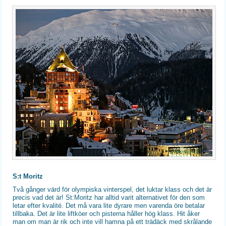
S:t Moritz
Två gånger värd för olympiska vinterspel, det luktar klass och det är
precis vad det är! St:Moritz har alltid varit alternativet för den som
letar efter kvalité. Det må vara lite dyrare men varenda öre betalar
tillbaka. Det är lite liftköer och pisterna håller hög klass. Hit åker
man om man är rik och inte vill hamna på ett trädäck med skrålande