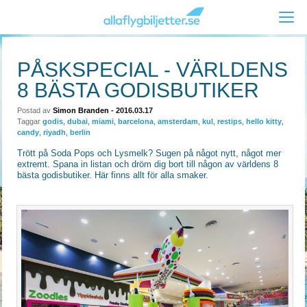
PÅSKSPECIAL - VÄRLDENS
8 BÄSTA GODISBUTIKER
Postad av
Simon Branden
- 2016.03.17
Taggar
godis
,
dubai
,
miami
,
barcelona
,
amsterdam
,
kul
,
restips
,
hello kitty
,
candy
,
riyadh
,
berlin
Trött på Soda Pops och Lysmelk? Sugen på något nytt, något mer
extremt. Spana in listan och dröm dig bort till någon av världens 8
bästa godisbutiker. Här finns allt för alla smaker.