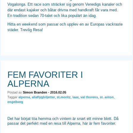
Vogalonga. Ett race som sträcker sig genom Venedigs kanaler och
där endast kajaker och båtar drivna med handkraft får vara med.
En tradition sedan 70-talet och lika populärt än idag.
Hitta en weekend som passar och upplev en av Europas vackraste
städer. Trevlig Resa!
FEM FAVORITER I
ALPERNA
Postad av
Simon Branden
- 2016.02.05
Taggar
alperna
,
allaflygbiljetter
,
st.moritz
,
laax
,
val thorens
,
st. anton
,
engelberg
Det har börjat töa hemma och vintern är snart ett minne blott. Då
passar det perfekt med en resa till Alperna, här är fem favoriter.