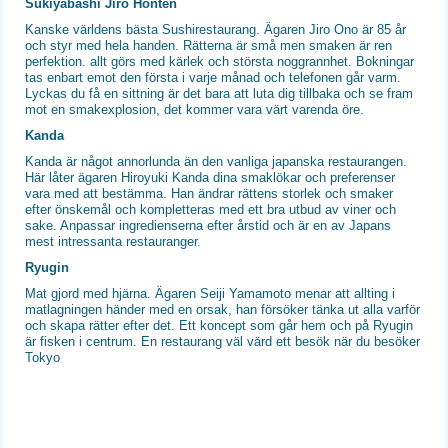
Sukiyabashi Jiro Honten
Kanske världens bästa Sushirestaurang. Ägaren Jiro Ono är 85 år
och styr med hela handen. Rätterna är små men smaken är ren
perfektion. allt görs med kärlek och största noggrannhet. Bokningar
tas enbart emot den första i varje månad och telefonen går varm.
Lyckas du få en sittning är det bara att luta dig tillbaka och se fram
mot en smakexplosion, det kommer vara värt varenda öre.
Kanda
Kanda är något annorlunda än den vanliga japanska restaurangen.
Här låter ägaren Hiroyuki Kanda dina smaklökar och preferenser
vara med att bestämma. Han ändrar rättens storlek och smaker
efter önskemål och kompletteras med ett bra utbud av viner och
sake. Anpassar ingredienserna efter årstid och är en av Japans
mest intressanta restauranger.
Ryugin
Mat gjord med hjärna. Ägaren Seiji Yamamoto menar att allting i
matlagningen händer med en orsak, han försöker tänka ut alla varför
och skapa rätter efter det. Ett koncept som går hem och på Ryugin
är fisken i centrum. En restaurang väl värd ett besök när du besöker
Tokyo