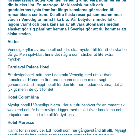
förstaklassiga hotell kommer Venedig alltid vara nummer ett på
din bucket list. En metropol för klassisk musik och
gondolernas tysta framfart längs kanalerna gör staden till
romantikens centrum. De allra flesta reser på sommaren men
våren i Venedig är minst lika bra. Vår betyder mindre folk,
lagom varmt och bara känslan av att vara utomlands medan
slasket gör sig påminnt hemma i Sverige gör att du kommer att
älska staden.
Att bo
Venedig kryllar av bra hotell och det ska mycket till för att du ska bo
dåligt. Men självklart finns det några som sticker ut lite extra
mycket.
Carniaval Palace Hotel
Ett designhotell mitt inne i centrala Venedig med utsikt över
kanalerna. Rummen är stora och inredningen minst sagt
genomtänkt. Ett hippt hotell för den lite mer modemedvetna, det är
lyxigt men inte dyrt för det.
Hotel Colombina
Mysigt hotell i Venedigs hjärta. Har allt du behöver för en romantisk
weekend och är hemtrevligt. Ligger med utsikt över kanalerna och
erbjuder rum till ett inte alltför dyrt pris.
Hotel Moresco
Kännt för sin service. Ett hotell som har gångavstånd till allt. Mysigt