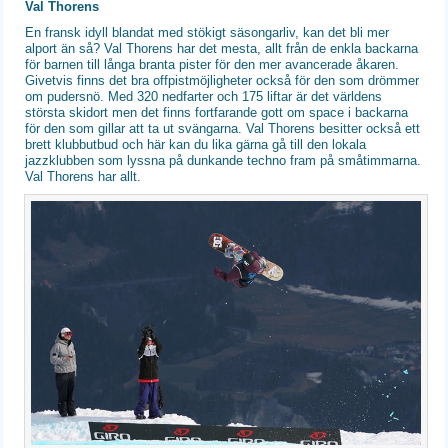
Val Thorens
En fransk idyll blandat med stökigt säsongarliv, kan det bli mer
alport än så? Val Thorens har det mesta, allt från de enkla backarna
för barnen till långa branta pister för den mer avancerade åkaren.
Givetvis finns det bra offpistmöjligheter också för den som drömmer
om pudersnö. Med 320 nedfarter och 175 liftar är det världens
största skidort men det finns fortfarande gott om space i backarna
för den som gillar att ta ut svängarna. Val Thorens besitter också ett
brett klubbutbud och här kan du lika gärna gå till den lokala
jazzklubben som lyssna på dunkande techno fram på småtimmarna.
Val Thorens har allt.