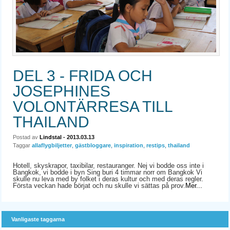
DEL 3 - FRIDA OCH
JOSEPHINES
VOLONTÄRRESA TILL
THAILAND
Postad av
Lindstal
- 2013.03.13
Taggar
allaflygbiljetter
,
gästbloggare
,
inspiration
,
restips
,
thailand
Hotell, skyskrapor, taxibilar, restauranger. Nej vi bodde oss inte i
Bangkok, vi bodde i byn Sing buri 4 timmar norr om Bangkok Vi
skulle nu leva med by folket i deras kultur och med deras regler.
Första veckan hade börjat och nu skulle vi sättas på prov.
Mer...
Vanligaste taggarna