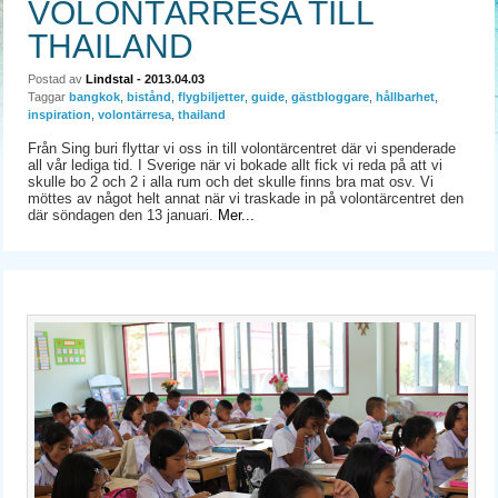
VOLONTÄRRESA TILL
THAILAND
Postad av
Lindstal
- 2013.04.03
Taggar
bangkok
,
bistånd
,
flygbiljetter
,
guide
,
gästbloggare
,
hållbarhet
,
inspiration
,
volontärresa
,
thailand
Från Sing buri flyttar vi oss in till volontärcentret där vi spenderade
all vår lediga tid. I Sverige när vi bokade allt fick vi reda på att vi
skulle bo 2 och 2 i alla rum och det skulle finns bra mat osv. Vi
möttes av något helt annat när vi traskade in på volontärcentret den
där söndagen den 13 januari.
Mer...