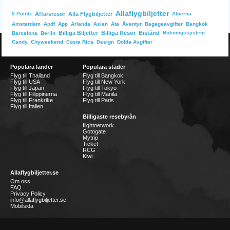
Allaflygbiljetter
Affärsresor
Alla Flygbiljetter
Alperna
5 Pointz
Bangkok
Amsterdam
Apdf
App
Arlanda
Asien
Äta
Äventyr
Bagageavgifter
Billiga Biljetter
Billiga Resor
Bistånd
Bokningssystem
Barcelona
Berlin
Dolda Avgifter
Candy
Cityweekend
Costa Rica
Design
Populära länder
Populära städer
Flyg till Thailand
Flyg till Bangkok
Flyg till USA
Flyg till New York
Flyg till Japan
Flyg till Tokyo
Flyg till Filippinerna
Flyg till Manila
Flyg till Frankrike
Flyg till Paris
Flyg till Italien
Billigaste resebyrån
flightnetwork
Gotogate
Mytrip
Ticket
RCG
Kiwi
Allaflygbiljetter.se
Om oss
FAQ
Privacy Policy
info@allaflygbiljetter.se
Mobilsida