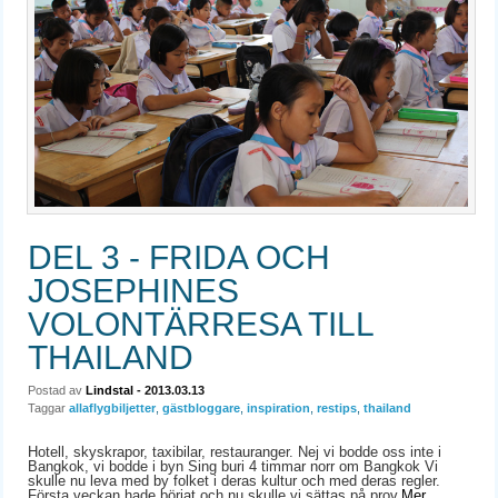
DEL 3 - FRIDA OCH
JOSEPHINES
VOLONTÄRRESA TILL
THAILAND
Postad av
Lindstal
- 2013.03.13
Taggar
allaflygbiljetter
,
gästbloggare
,
inspiration
,
restips
,
thailand
Hotell, skyskrapor, taxibilar, restauranger. Nej vi bodde oss inte i
Bangkok, vi bodde i byn Sing buri 4 timmar norr om Bangkok Vi
skulle nu leva med by folket i deras kultur och med deras regler.
Första veckan hade börjat och nu skulle vi sättas på prov.
Mer...