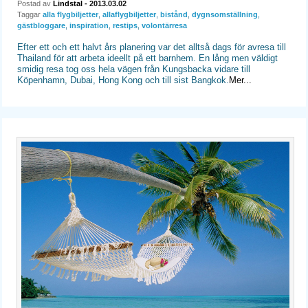
Postad av
Lindstal
- 2013.03.02
Taggar
alla flygbiljetter
,
allaflygbiljetter
,
bistånd
,
dygnsomställning
,
gästbloggare
,
inspiration
,
restips
,
volontärresa
Efter ett och ett halvt års planering var det alltså dags för avresa till
Thailand för att arbeta ideellt på ett barnhem. En lång men väldigt
smidig resa tog oss hela vägen från Kungsbacka vidare till
Köpenhamn, Dubai, Hong Kong och till sist Bangkok.
Mer...