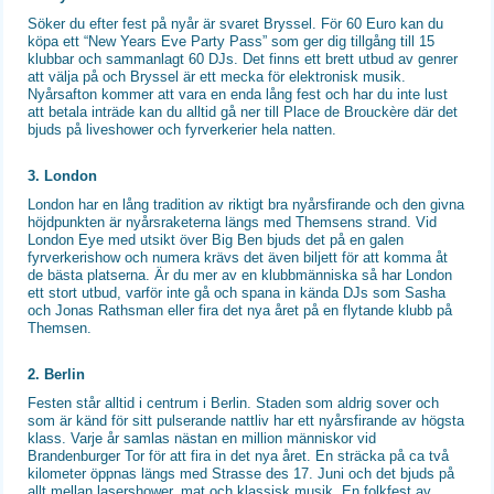
Söker du efter fest på nyår är svaret Bryssel. För 60 Euro kan du
köpa ett “New Years Eve Party Pass” som ger dig tillgång till 15
klubbar och sammanlagt 60 DJs. Det finns ett brett utbud av genrer
att välja på och Bryssel är ett mecka för elektronisk musik.
Nyårsafton kommer att vara en enda lång fest och har du inte lust
att betala inträde kan du alltid gå ner till Place de Brouckère där det
bjuds på liveshower och fyrverkerier hela natten.
3. London
London har en lång tradition av riktigt bra nyårsfirande och den givna
höjdpunkten är nyårsraketerna längs med Themsens strand. Vid
London Eye med utsikt över Big Ben bjuds det på en galen
fyrverkerishow och numera krävs det även biljett för att komma åt
de bästa platserna. Är du mer av en klubbmänniska så har London
ett stort utbud, varför inte gå och spana in kända DJs som Sasha
och Jonas Rathsman eller fira det nya året på en flytande klubb på
Themsen.
2. Berlin
Festen står alltid i centrum i Berlin. Staden som aldrig sover och
som är känd för sitt pulserande nattliv har ett nyårsfirande av högsta
klass. Varje år samlas nästan en million människor vid
Brandenburger Tor för att fira in det nya året. En sträcka på ca två
kilometer öppnas längs med Strasse des 17. Juni och det bjuds på
allt mellan lasershower, mat och klassisk musik. En folkfest av