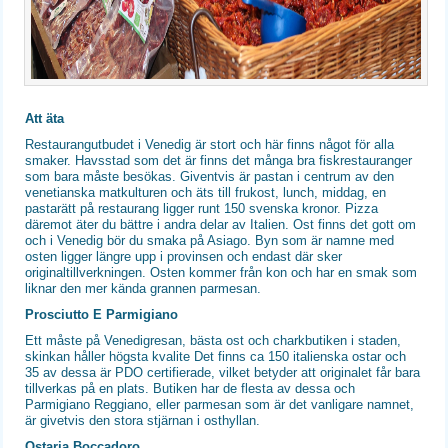
Att äta
Restaurangutbudet i Venedig är stort och här finns något för alla
smaker. Havsstad som det är finns det många bra fiskrestauranger
som bara måste besökas. Giventvis är pastan i centrum av den
venetianska matkulturen och äts till frukost, lunch, middag, en
pastarätt på restaurang ligger runt 150 svenska kronor. Pizza
däremot äter du bättre i andra delar av Italien. Ost finns det gott om
och i Venedig bör du smaka på Asiago. Byn som är namne med
osten ligger längre upp i provinsen och endast där sker
originaltillverkningen. Osten kommer från kon och har en smak som
liknar den mer kända grannen parmesan.
Prosciutto E Parmigiano
Ett måste på Venedigresan, bästa ost och charkbutiken i staden,
skinkan håller högsta kvalite Det finns ca 150 italienska ostar och
35 av dessa är PDO certifierade, vilket betyder att originalet får bara
tillverkas på en plats. Butiken har de flesta av dessa och
Parmigiano Reggiano, eller parmesan som är det vanligare namnet,
är givetvis den stora stjärnan i osthyllan.
Ostaria Boccadoro