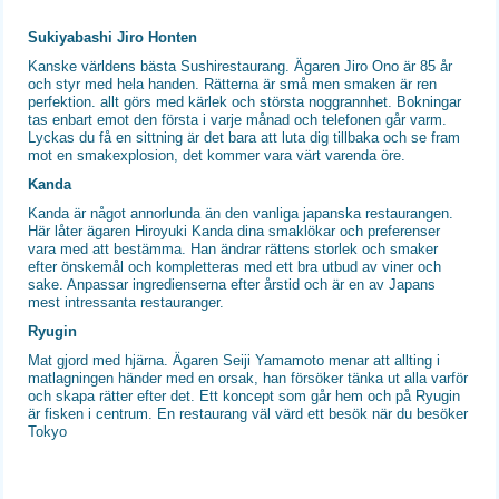
Sukiyabashi Jiro Honten
Kanske världens bästa Sushirestaurang. Ägaren Jiro Ono är 85 år
och styr med hela handen. Rätterna är små men smaken är ren
perfektion. allt görs med kärlek och största noggrannhet. Bokningar
tas enbart emot den första i varje månad och telefonen går varm.
Lyckas du få en sittning är det bara att luta dig tillbaka och se fram
mot en smakexplosion, det kommer vara värt varenda öre.
Kanda
Kanda är något annorlunda än den vanliga japanska restaurangen.
Här låter ägaren Hiroyuki Kanda dina smaklökar och preferenser
vara med att bestämma. Han ändrar rättens storlek och smaker
efter önskemål och kompletteras med ett bra utbud av viner och
sake. Anpassar ingredienserna efter årstid och är en av Japans
mest intressanta restauranger.
Ryugin
Mat gjord med hjärna. Ägaren Seiji Yamamoto menar att allting i
matlagningen händer med en orsak, han försöker tänka ut alla varför
och skapa rätter efter det. Ett koncept som går hem och på Ryugin
är fisken i centrum. En restaurang väl värd ett besök när du besöker
Tokyo