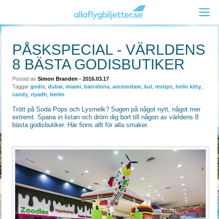
PÅSKSPECIAL - VÄRLDENS
8 BÄSTA GODISBUTIKER
Postad av
Simon Branden
- 2016.03.17
Taggar
godis
,
dubai
,
miami
,
barcelona
,
amsterdam
,
kul
,
restips
,
hello kitty
,
candy
,
riyadh
,
berlin
Trött på Soda Pops och Lysmelk? Sugen på något nytt, något mer
extremt. Spana in listan och dröm dig bort till någon av världens 8
bästa godisbutiker. Här finns allt för alla smaker.