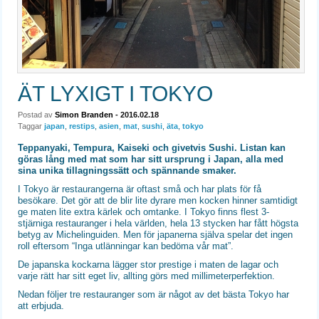
ÄT LYXIGT I TOKYO
Postad av
Simon Branden
- 2016.02.18
Taggar
japan
,
restips
,
asien
,
mat
,
sushi
,
äta
,
tokyo
Teppanyaki, Tempura, Kaiseki och givetvis Sushi. Listan kan
göras lång med mat som har sitt ursprung i Japan, alla med
sina unika tillagningssätt och spännande smaker.
I Tokyo är restaurangerna är oftast små och har plats för få
besökare. Det gör att de blir lite dyrare men kocken hinner samtidigt
ge maten lite extra kärlek och omtanke. I Tokyo finns flest 3-
stjärniga restauranger i hela världen, hela 13 stycken har fått högsta
betyg av Michelinguiden. Men för japanerna själva spelar det ingen
roll eftersom “Inga utlänningar kan bedöma vår mat”.
De japanska kockarna lägger stor prestige i maten de lagar och
varje rätt har sitt eget liv, allting görs med millimeterperfektion.
Nedan följer tre restauranger som är något av det bästa Tokyo har
att erbjuda.