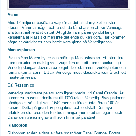
Att se
Med 12 miljoner besökare varje år är det alltid mycket turister i
staden. Våren är något bättre och du får chansen att se Venedigs
alla turistmål relativt ostört. Att glida fram på en gondol längs
kanalerna är klassiskt men inte det enda du kan göra. Här kommer
några sevärdigheter som borde vara givna på Venedigresan.
Markusplatsen
Piazzo San Marco hyser den mäktiga Markuskyrkan. Ett stort torg
som erbjuder en mäktig vy. I varje film du sett som utspelar sig i
Venedig klungas duvorna på torget. Det stämmer i verkligheten och
romantiken är sann. Ett av Venedigs mest klassiska resmål och ett
måste på resan.
Ca' Rezzonico
Venedigs vackraste palats som ligger precis vid Canal Grande. Är
numer ett museum dedikerat till 1700-talets Venedig. Byggnationen
påbörjades så tidigt som 1649 men slutfördes inte förrän 100 år
senare. Detta på grund av pengabrist och dödsfall. Den nya
arkitekten slutförde den förstes ritningar men med sin egen touch.
Därav den blandning av still som finns på palatset.
Rialtobron
Rialtobron är den äldsta av fyra broar över Canal Grande. Första