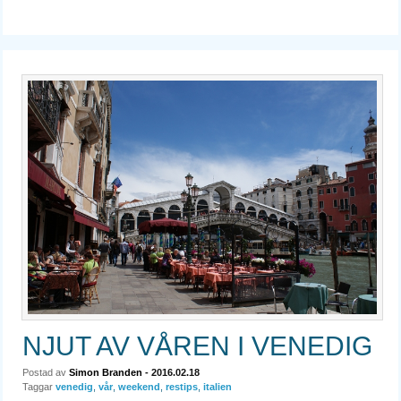
NJUT AV VÅREN I VENEDIG
Postad av
Simon Branden
- 2016.02.18
Taggar
venedig
,
vår
,
weekend
,
restips
,
italien