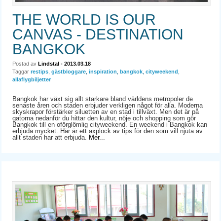
THE WORLD IS OUR
CANVAS - DESTINATION
BANGKOK
Postad av
Lindstal
- 2013.03.18
Taggar
restips
,
gästbloggare
,
inspiration
,
bangkok
,
cityweekend
,
allaflygbiljetter
Bangkok har växt sig allt starkare bland världens metropoler de
senaste åren och staden erbjuder verkligen något för alla. Moderna
skyskrapor förstärker siluetten av en stad i tillväxt. Men det är på
gatorna nedanför du hittar den kultur, nöje och shopping som gör
Bangkok till en oförglömlig cityweekend. En weekend i Bangkok kan
erbjuda mycket. Här är ett axplock av tips för den som vill njuta av
allt staden har att erbjuda.
Mer...