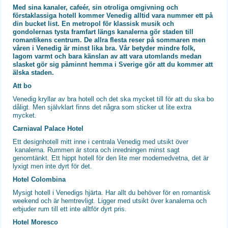
Med sina kanaler, cafeér, sin otroliga omgivning och
förstaklassiga hotell kommer Venedig alltid vara nummer ett på
din bucket list. En metropol för klassisk musik och
gondolernas tysta framfart längs kanalerna gör staden till
romantikens centrum. De allra flesta reser på sommaren men
våren i Venedig är minst lika bra. Vår betyder mindre folk,
lagom varmt och bara känslan av att vara utomlands medan
slasket gör sig påminnt hemma i Sverige gör att du kommer att
älska staden.
Att bo
Venedig kryllar av bra hotell och det ska mycket till för att du ska bo
dåligt. Men självklart finns det några som sticker ut lite extra
mycket.
Carniaval Palace Hotel
Ett designhotell mitt inne i centrala Venedig med utsikt över
kanalerna. Rummen är stora och inredningen minst sagt
genomtänkt. Ett hippt hotell för den lite mer modemedvetna, det är
lyxigt men inte dyrt för det.
Hotel Colombina
Mysigt hotell i Venedigs hjärta. Har allt du behöver för en romantisk
weekend och är hemtrevligt. Ligger med utsikt över kanalerna och
erbjuder rum till ett inte alltför dyrt pris.
Hotel Moresco