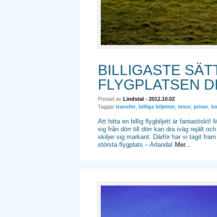
BILLIGASTE SÄTT
FLYGPLATSEN DE
Postad av
Lindstal
- 2012.10.02
Taggar
transfer
,
billiga biljetter
,
resor
,
priser
,
ko
Att hitta en billig flygbiljett är fantastisk
sig från dörr till dörr kan dra iväg rejält o
skiljer sig markant. Därför har vi tagit fram
största flygplats – Arlanda!
Mer...