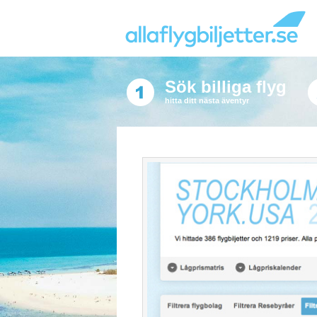
Sök billiga flyg
hitta ditt nästa äventyr