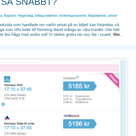
 SÅ SNABBT?
da
,
flygstol
,
flygbolag
,
billiga biljetter
,
bokningssystem
,
flygbiljetter
,
priser
booksida som handlade om varför priset på en biljett kan förändras så
ga som ofta leder till förvirring bland många av våra kunder. Inte helt
ket bra fråga med andra ord! Vi tänkte grotta ner oss lite i svaret.
Mer...