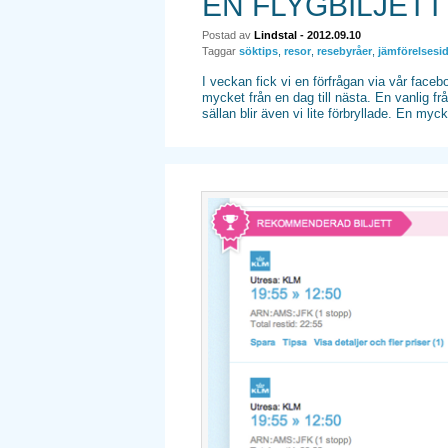
EN FLYGBILJETT
Postad av
Lindstal
- 2012.09.10
Taggar
söktips
,
resor
,
resebyråer
,
jämförelsesi
I veckan fick vi en förfrågan via vår face
mycket från en dag till nästa. En vanlig frå
sällan blir även vi lite förbryllade. En myc