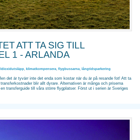
ET ATT TA SIG TILL
L 1 - ARLANDA
ldioxidutsläpp
,
klimatkompensera
,
flygbussarna
,
långtidsparkering
t! Men det är tyvärr inte det enda som kostar när du är på resande fot! Att ta
ch transferkostnader blir allt dyrare. Alternativen är många och priserna
 en transferguide till våra större flygplatser. Först ut i serien är Sveriges