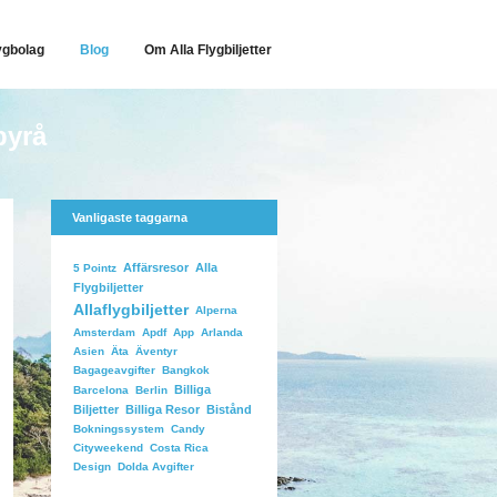
ygbolag
Blog
Om Alla Flygbiljetter
byrå
Vanligaste taggarna
Affärsresor
Alla
5 Pointz
Flygbiljetter
Allaflygbiljetter
Alperna
Arlanda
Amsterdam
Apdf
App
Äventyr
Asien
Äta
Bangkok
Bagageavgifter
Billiga
Barcelona
Berlin
Biljetter
Billiga Resor
Bistånd
Candy
Bokningssystem
Costa Rica
Cityweekend
Dolda Avgifter
Design