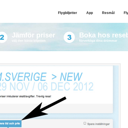
Flygbiljetter
App
Resmål
Fl
Jämför priser
Boka hos rese
välj den bästa biljetten
förverkliga dina drömmar