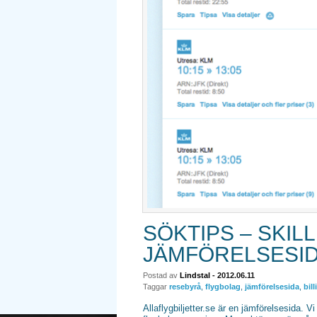
SÖKTIPS – SKI
JÄMFÖRELSESID
Postad av
Lindstal
- 2012.06.11
Taggar
resebyrå
,
flygbolag
,
jämförelsesida
,
bill
Allaflygbiljetter.se är en jämförelsesida. Vi