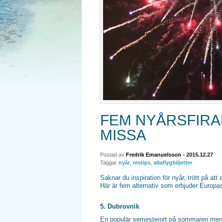
FEM NYÅRSFIRA
MISSA
Postad av
Fredrik Emanuelsson
- 2015.12.27
Taggar
nyår
,
restips
,
allaflygbiljetter
Saknar du inspiration för nyår, trött på att
Här är fem alternativ som erbjuder Europa
5. Dubrovnik
En populär semesterort på sommaren men m