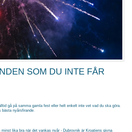
NDEN SOM DU INTE FÅR
 alltid gå på samma gamla fest eller helt enkelt inte vet vad du ska göra.
s bästa nyårsfirande.
inst lika bra när det vankas nyår - Dubrovnik är Kroatiens givna