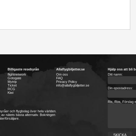
Billigaste resebyrån
Allaflygbiljetter.se
Hjälp oss att bli b
flightnetwork
Om oss
Ditt namn:
Gotogate
FAQ
Mytrip
Privacy Policy
Ticket
info@allaflygbiljetter.se
Din epostadress:
RCG
Kiwi
Ris, Ros, Förslag e
sebyråer och flygbolag över hela världen.
 av nätets bästa alternativ. Bokningen
terförsäljare.
SKICKA