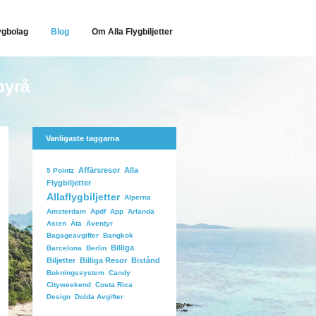
ygbolag
Blog
Om Alla Flygbiljetter
byrå
Vanligaste taggarna
Affärsresor
Alla
5 Pointz
Flygbiljetter
Allaflygbiljetter
Alperna
Arlanda
Amsterdam
Apdf
App
Äventyr
Asien
Äta
Bangkok
Bagageavgifter
Billiga
Barcelona
Berlin
Biljetter
Billiga Resor
Bistånd
Candy
Bokningssystem
Costa Rica
Cityweekend
Dolda Avgifter
Design