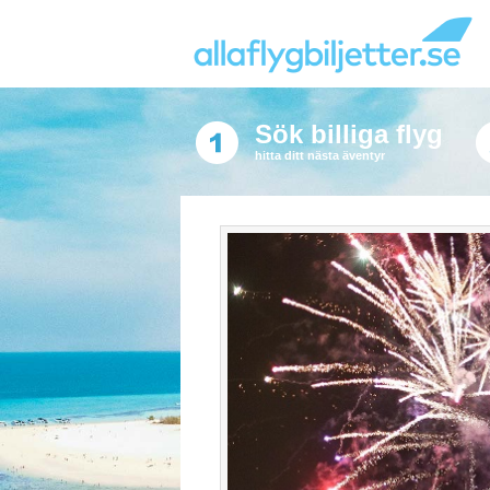
Sök billiga flyg
hitta ditt nästa äventyr