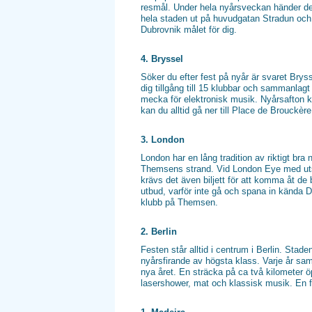
resmål. Under hela nyårsveckan händer det 
hela staden ut på huvudgatan Stradun och fi
Dubrovnik målet för dig.
4. Bryssel
Söker du efter fest på nyår är svaret Bry
dig tillgång till 15 klubbar och sammanlagt
mecka för elektronisk musik. Nyårsafton ko
kan du alltid gå ner till Place de Brouckèr
3. London
London har en lång tradition av riktigt br
Themsens strand. Vid London Eye med utsi
krävs det även biljett för att komma åt de
utbud, varför inte gå och spana in kända 
klubb på Themsen.
2. Berlin
Festen står alltid i centrum i Berlin. Stad
nyårsfirande av högsta klass. Varje år sam
nya året. En sträcka på ca två kilometer 
lasershower, mat och klassisk musik. En f