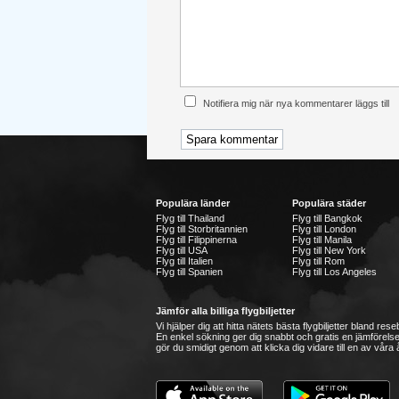
Notifiera mig när nya kommentarer läggs till
Populära länder
Populära städer
Flyg till Thailand
Flyg till Bangkok
Flyg till Storbritannien
Flyg till London
Flyg till Filippinerna
Flyg till Manila
Flyg till USA
Flyg till New York
Flyg till Italien
Flyg till Rom
Flyg till Spanien
Flyg till Los Angeles
Jämför alla billiga flygbiljetter
Vi hjälper dig att hitta nätets bästa flygbiljetter bland re
En enkel sökning ger dig snabbt och gratis en jämförelse
gör du smidigt genom att klicka dig vidare till en av våra å