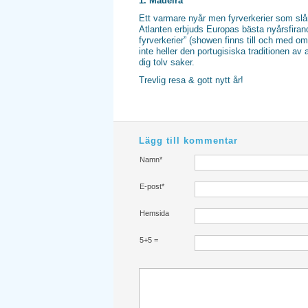
1. Madeira
Ett varmare nyår men fyrverkerier som slår 
Atlanten erbjuds Europas bästa nyårsfirand
fyrverkerier” (showen finns till och med o
inte heller den portugisiska traditionen av 
dig tolv saker.
Trevlig resa & gott nytt år!
Lägg till kommentar
Namn*
E-post*
Hemsida
5+5 =