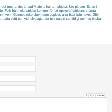
det mesta, det är vad Madeira har att erbjuda. Ute på den lilla ön i
e. Folk från hela världen kommer för att uppleva “världens största
mskriven i Guinnes rekordbok) som upplevs allra bäst från havet. Glöm
att bära blått och vid tolvslaget äta tolv russin samtidigt som du önskar
b
i
u
quote