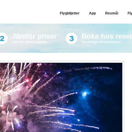
Flygbiljetter
App
Resmål
Fl
Jämför priser
Boka hos rese
välj den bästa biljetten
förverkliga dina drömmar