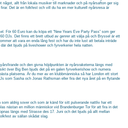
något, allt från lokala musiker till marknader och på nyårsafton ger sig
rar. Det är en folkfest och vill du ha en mer kulturell nyårsresa är
ssel. För 60 Euro kan du köpa ett “New Years Eve Party Pass” som ger
 60 DJs. Det finns ett brett utbud av genrer att välja på och Bryssel är ett
mmer att vara en enda lång fest och har du inte lust att betala inträde
e där det bjuds på liveshower och fyrverkerier hela natten.
a nyårsfirande och den givna höjdpunkten är nyårsraketerna längs med
kt över Big Ben bjuds det på en galen fyrverkerishow och numera
 bästa platserna. Är du mer av en klubbmänniska så har London ett stort
DJs som Sasha och Jonas Rathsman eller fira det nya året på en flytande
en som aldrig sover och som är känd för sitt pulserande nattliv har ett
las nästan en million människor vid Brandenburger Tor för att fira in det
öppnas längs med Strasse des 17. Juni och det bjuds på allt mellan
olkfest av sällan skådat slag.