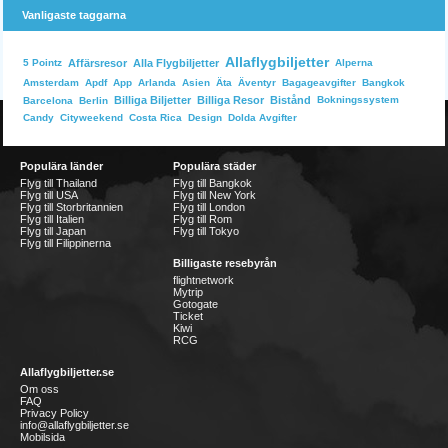
Vanligaste taggarna
Allaflygbiljetter
Affärsresor
Alla Flygbiljetter
Alperna
5 Pointz
Bangkok
Amsterdam
Apdf
App
Arlanda
Asien
Äta
Äventyr
Bagageavgifter
Billiga Biljetter
Billiga Resor
Bistånd
Bokningssystem
Barcelona
Berlin
Dolda Avgifter
Candy
Cityweekend
Costa Rica
Design
Populära länder
Populära städer
Flyg till Thailand
Flyg till Bangkok
Flyg till USA
Flyg till New York
Flyg till Storbritannien
Flyg till London
Flyg till Italien
Flyg till Rom
Flyg till Japan
Flyg till Tokyo
Flyg till Filippinerna
Billigaste resebyrån
flightnetwork
Mytrip
Gotogate
Ticket
Kiwi
RCG
Allaflygbiljetter.se
Om oss
FAQ
Privacy Policy
info@allaflygbiljetter.se
Mobilsida