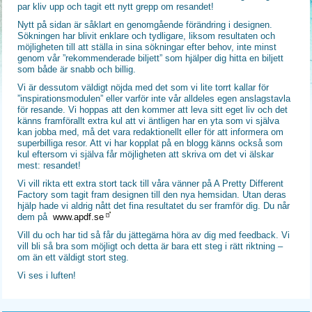
par kliv upp och tagit ett nytt grepp om resandet!
Nytt på sidan är såklart en genomgående förändring i designen.
Sökningen har blivit enklare och tydligare, liksom resultaten och
möjligheten till att ställa in sina sökningar efter behov, inte minst
genom vår ”rekommenderade biljett” som hjälper dig hitta en biljett
som både är snabb och billig.
Vi är dessutom väldigt nöjda med det som vi lite torrt kallar för
”inspirationsmodulen” eller varför inte vår alldeles egen anslagstavla
för resande. Vi hoppas att den kommer att leva sitt eget liv och det
känns framförallt extra kul att vi äntligen har en yta som vi själva
kan jobba med, må det vara redaktionellt eller för att informera om
superbilliga resor. Att vi har kopplat på en blogg känns också som
kul eftersom vi själva får möjligheten att skriva om det vi älskar
mest: resandet!
Vi vill rikta ett extra stort tack till våra vänner på A Pretty Different
Factory som tagit fram designen till den nya hemsidan. Utan deras
hjälp hade vi aldrig nått det fina resultatet du ser framför dig. Du når
dem på
www.apdf.se
Vill du och har tid så får du jättegärna höra av dig med feedback. Vi
vill bli så bra som möjligt och detta är bara ett steg i rätt riktning –
om än ett väldigt stort steg.
Vi ses i luften!