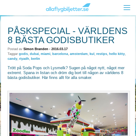
PÅSKSPECIAL - VÄRLDENS
8 BÄSTA GODISBUTIKER
Postad av
Simon Branden
- 2016.03.17
Taggar
godis
,
dubai
,
miami
,
barcelona
,
amsterdam
,
kul
,
restips
,
hello kitty
,
candy
,
riyadh
,
berlin
Trött på Soda Pops och Lysmelk? Sugen på något nytt, något mer
extremt. Spana in listan och dröm dig bort till någon av världens 8
bästa godisbutiker. Här finns allt för alla smaker.