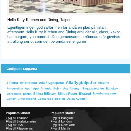
Hello Kitty Kitchen and Dining, Taipei
Egentligen ingen godisaffär men får ändå en plas på listan
efterssom Hello Kitty Kitchen and Dining erbjuder allt, glass, kakor,
hamburgare, you name it. Den gemensamma nämnaren är givetvis
att allting ser ut som den berömda seriefiguren
Vanligaste taggarna
Allaflygbiljetter
Affärsresor
Alla Flygbiljetter
Alperna
5 Pointz
Bangkok
Amsterdam
Apdf
App
Arlanda
Asien
Äta
Äventyr
Bagageavgifter
Billiga Biljetter
Billiga Resor
Bistånd
Bokningssystem
Barcelona
Berlin
Dolda Avgifter
Candy
Cityweekend
Costa Rica
Design
Populära länder
Populära städer
Flyg till Thailand
Flyg till Bangkok
Flyg till Storbritannien
Flyg till London
Flyg till USA
Flyg till New York
Flyg till Filippinerna
Flyg till Manila