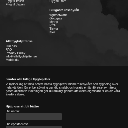
Flyg till Italien
Flyg till Rom
Flyg till Japan
Billigaste resebyrån
flightnetwork
Gotogate
Mytrip
RCG
Ticket
Kiwi
Allaflygbiljetter.se
Om oss
FAQ
Privacy Policy
info@allaflygbiljetter.se
Mobilsida
Jämför alla billiga flygbiljetter
Vi hjälper dig att hitta nätets bästa flygbiljetter bland resebyråer och flygbolag över
hela världen. En enkel sökning ger dig snabbt och gratis en jämförelse av nätets
bästa alternativ. Bokningen gör du smidigt genom att klicka dig vidare till en av våra
återförsäljare.
Hjälp oss att bli bättre
Ditt namn:
Din epostadress: