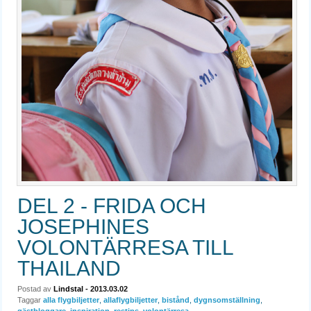
DEL 2 - FRIDA OCH
JOSEPHINES
VOLONTÄRRESA TILL
THAILAND
Postad av
Lindstal
- 2013.03.02
Taggar
alla flygbiljetter
,
allaflygbiljetter
,
bistånd
,
dygnsomställning
,
gästbloggare
,
inspiration
,
restips
,
volontärresa