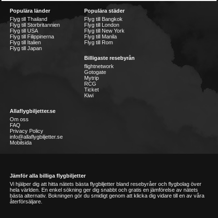
Populära länder
Populära städer
Flyg till Thailand
Flyg till Bangkok
Flyg till Storbritannien
Flyg till London
Flyg till USA
Flyg till New York
Flyg till Filippinerna
Flyg till Manila
Flyg till Italien
Flyg till Rom
Flyg till Japan
Billigaste resebyrån
flightnetwork
Gotogate
Mytrip
RCG
Ticket
Kiwi
Allaflygbiljetter.se
Om oss
FAQ
Privacy Policy
info@allaflygbiljetter.se
Mobilsida
Jämför alla billiga flygbiljetter
Vi hjälper dig att hitta nätets bästa flygbiljetter bland resebyråer och flygbolag över
hela världen. En enkel sökning ger dig snabbt och gratis en jämförelse av nätets
bästa alternativ. Bokningen gör du smidigt genom att klicka dig vidare till en av våra
återförsäljare.