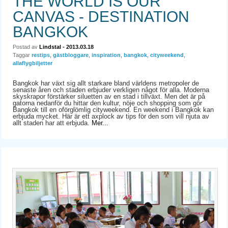
THE WORLD IS OUR
CANVAS - DESTINATION
BANGKOK
Postad av
Lindstal
- 2013.03.18
Taggar
restips
,
gästbloggare
,
inspiration
,
bangkok
,
cityweekend
,
allaflygbiljetter
Bangkok har växt sig allt starkare bland världens metropoler de
senaste åren och staden erbjuder verkligen något för alla. Moderna
skyskrapor förstärker siluetten av en stad i tillväxt. Men det är på
gatorna nedanför du hittar den kultur, nöje och shopping som gör
Bangkok till en oförglömlig cityweekend. En weekend i Bangkok kan
erbjuda mycket. Här är ett axplock av tips för den som vill njuta av
allt staden har att erbjuda.
Mer...