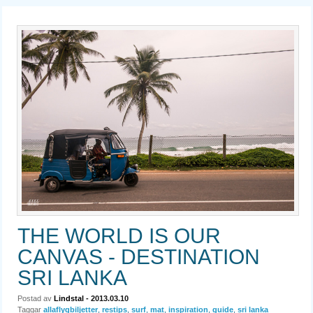
THE WORLD IS OUR
CANVAS - DESTINATION
SRI LANKA
Postad av
Lindstal
- 2013.03.10
Taggar
allaflygbiljetter
,
restips
,
surf
,
mat
,
inspiration
,
guide
,
sri lanka