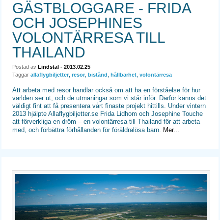
GÄSTBLOGGARE - FRIDA
OCH JOSEPHINES
VOLONTÄRRESA TILL
THAILAND
Postad av
Lindstal
- 2013.02.25
Taggar
allaflygbiljetter
,
resor
,
bistånd
,
hållbarhet
,
volontärresa
Att arbeta med resor handlar också om att ha en förståelse för hur
världen ser ut, och de utmaningar som vi står inför. Därför känns det
väldigt fint att få presentera vårt finaste projekt hittills. Under vintern
2013 hjälpte Allaflygbiljetter.se Frida Lidhom och Josephine Touche
att förverkliga en dröm – en volontärresa till Thailand för att arbeta
med, och förbättra förhållanden för föräldralösa barn.
Mer...