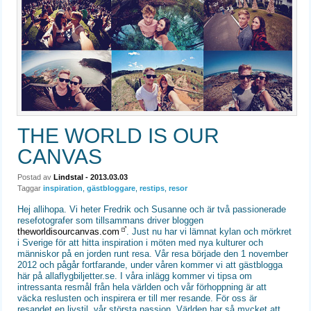
THE WORLD IS OUR
CANVAS
Postad av
Lindstal
- 2013.03.03
Taggar
inspiration
,
gästbloggare
,
restips
,
resor
Hej allihopa. Vi heter Fredrik och Susanne och är två passionerade
resefotografer som tillsammans driver bloggen
theworldisourcanvas.com
. Just nu har vi lämnat kylan och mörkret
i Sverige för att hitta inspiration i möten med nya kulturer och
människor på en jorden runt resa. Vår resa började den 1 november
2012 och pågår fortfarande, under våren kommer vi att gästblogga
här på allaflygbiljetter.se. I våra inlägg kommer vi tipsa om
intressanta resmål från hela världen och vår förhoppning är att
väcka reslusten och inspirera er till mer resande. För oss är
resandet en livstil, vår största passion. Världen har så mycket att