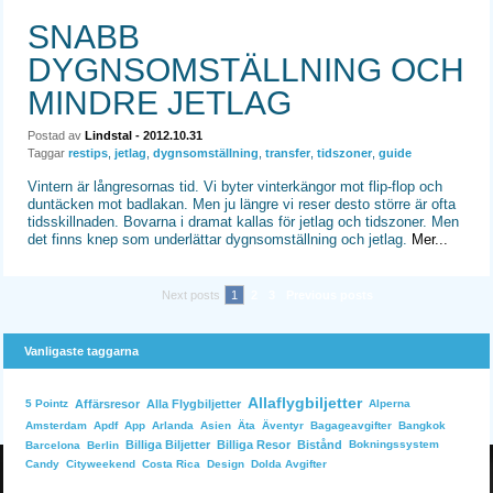
SNABB
DYGNSOMSTÄLLNING OCH
MINDRE JETLAG
Postad av
Lindstal
- 2012.10.31
Taggar
restips
,
jetlag
,
dygnsomställning
,
transfer
,
tidszoner
,
guide
Vintern är långresornas tid. Vi byter vinterkängor mot flip-flop och
duntäcken mot badlakan. Men ju längre vi reser desto större är ofta
tidsskillnaden. Bovarna i dramat kallas för jetlag och tidszoner. Men
det finns knep som underlättar dygnsomställning och jetlag.
Mer...
Next posts
1
2
3
Previous posts
Vanligaste taggarna
Allaflygbiljetter
Affärsresor
Alla Flygbiljetter
Alperna
5 Pointz
Bangkok
Amsterdam
Apdf
App
Arlanda
Asien
Äta
Äventyr
Bagageavgifter
Billiga Biljetter
Billiga Resor
Bistånd
Bokningssystem
Barcelona
Berlin
Dolda Avgifter
Candy
Cityweekend
Costa Rica
Design