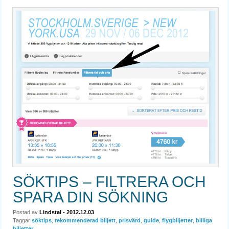
SÖKTIPS – FILTRERA OCH
SPARA DIN SÖKNING
Postad av
Lindstal
- 2012.12.03
Taggar
söktips
,
rekommenderad biljett
,
prisvärd
,
guide
,
flygbiljetter
,
billiga
biljetter