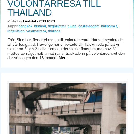
VOLONTÄRRESA TILL
THAILAND
Postad av
Lindstal
- 2013.04.03
Taggar
bangkok
,
bistånd
,
flygbiljetter
,
guide
,
gästbloggare
,
hållbarhet
,
inspiration
,
volontärresa
,
thailand
Från Sing buri flyttar vi oss in till volontärcentret där vi spenderade
all vår lediga tid. I Sverige när vi bokade allt fick vi reda på att vi
skulle bo 2 och 2 i alla rum och det skulle finns bra mat osv. Vi
möttes av något helt annat när vi traskade in på volontärcentret den
där söndagen den 13 januari.
Mer...