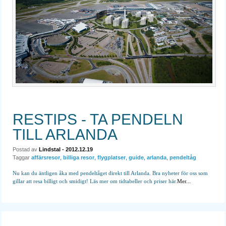
RESTIPS - TA PENDELN
TILL ARLANDA
Postad av
Lindstal
- 2012.12.19
Taggar
affärsresor
,
billiga resor
,
flygplatser
,
guide
,
arlanda
,
pendeltåg
Nu kan du äntligen åka med pendeltåget direkt till Arlanda. Bra nyheter för oss som
gillar att resa billigt och smidigt! Läs mer om tidtabeller och priser här.
Mer...