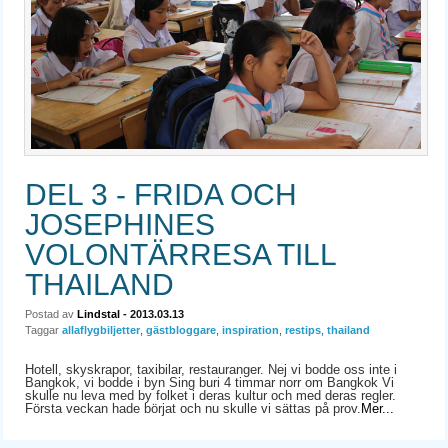
DEL 3 - FRIDA OCH
JOSEPHINES
VOLONTÄRRESA TILL
THAILAND
Postad av
Lindstal
- 2013.03.13
Taggar
allaflygbiljetter
,
gästbloggare
,
inspiration
,
restips
,
thailand
Hotell, skyskrapor, taxibilar, restauranger. Nej vi bodde oss inte i
Bangkok, vi bodde i byn Sing buri 4 timmar norr om Bangkok Vi
skulle nu leva med by folket i deras kultur och med deras regler.
Första veckan hade börjat och nu skulle vi sättas på prov.
Mer...