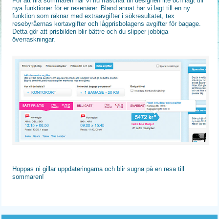
För att fira sommaren har vi nu fräschat till designen lite och lagt till
nya funktioner för er resenärer. Bland annat har vi lagt till en ny
funktion som räknar med extraavgifter i sökresultatet, tex
resebyråernas kortavgifter och lågprisbolagens avgifter för bagage.
Detta gör att prisbilden blir bättre och du slipper jobbiga
överraskningar.
Hoppas ni gillar uppdateringarna och blir sugna på en resa till
sommaren!