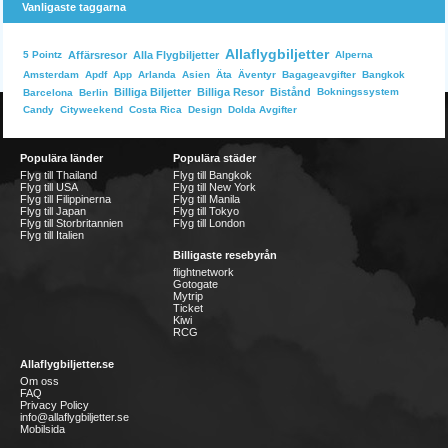
Vanligaste taggarna
Allaflygbiljetter
Affärsresor
Alla Flygbiljetter
Alperna
5 Pointz
Bangkok
Amsterdam
Apdf
App
Arlanda
Asien
Äta
Äventyr
Bagageavgifter
Billiga Biljetter
Billiga Resor
Bistånd
Bokningssystem
Barcelona
Berlin
Dolda Avgifter
Candy
Cityweekend
Costa Rica
Design
Populära länder
Populära städer
Flyg till Thailand
Flyg till Bangkok
Flyg till USA
Flyg till New York
Flyg till Filippinerna
Flyg till Manila
Flyg till Japan
Flyg till Tokyo
Flyg till Storbritannien
Flyg till London
Flyg till Italien
Billigaste resebyrån
flightnetwork
Gotogate
Mytrip
Ticket
Kiwi
RCG
Allaflygbiljetter.se
Om oss
FAQ
Privacy Policy
info@allaflygbiljetter.se
Mobilsida