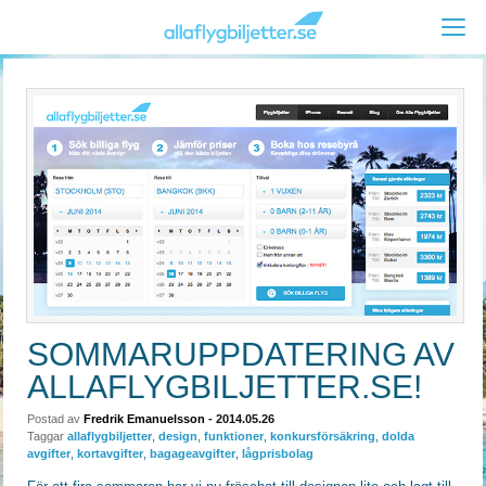
SOMMARUPPDATERING AV
ALLAFLYGBILJETTER.SE!
Postad av
Fredrik Emanuelsson
- 2014.05.26
Taggar
allaflygbiljetter
,
design
,
funktioner
,
konkursförsäkring
,
dolda
avgifter
,
kortavgifter
,
bagageavgifter
,
lågprisbolag