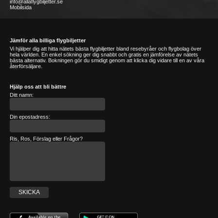
info@allaflygbiljetter.se
Mobilsida
Jämför alla billiga flygbiljetter
Vi hjälper dig att hitta nätets bästa flygbiljetter bland resebyråer och flygbolag över
hela världen. En enkel sökning ger dig snabbt och gratis en jämförelse av nätets
bästa alternativ. Bokningen gör du smidigt genom att klicka dig vidare till en av våra
återförsäljare.
Hjälp oss att bli bättre
Ditt namn:
Din epostadress:
Ris, Ros, Förslag eller Frågor?
SKICKA