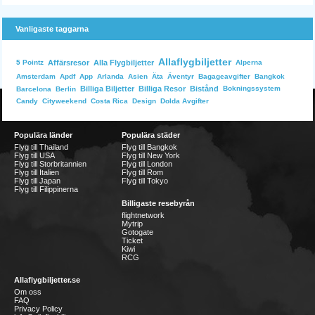
Vanligaste taggarna
Allaflygbiljetter
Affärsresor
Alla Flygbiljetter
Alperna
5 Pointz
Bangkok
Amsterdam
Apdf
App
Arlanda
Asien
Äta
Äventyr
Bagageavgifter
Billiga Biljetter
Billiga Resor
Bistånd
Bokningssystem
Barcelona
Berlin
Dolda Avgifter
Candy
Cityweekend
Costa Rica
Design
Populära länder
Populära städer
Flyg till Thailand
Flyg till Bangkok
Flyg till USA
Flyg till New York
Flyg till Storbritannien
Flyg till London
Flyg till Italien
Flyg till Rom
Flyg till Japan
Flyg till Tokyo
Flyg till Filippinerna
Billigaste resebyrån
flightnetwork
Mytrip
Gotogate
Ticket
Kiwi
RCG
Allaflygbiljetter.se
Om oss
FAQ
Privacy Policy