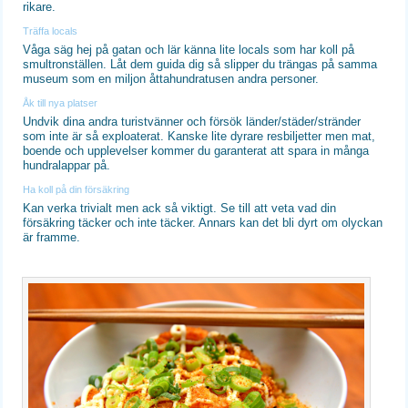
rikare.
Träffa locals
Våga säg hej på gatan och lär känna lite locals som har koll på
smultronställen. Låt dem guida dig så slipper du trängas på samma
museum som en miljon åttahundratusen andra personer.
Åk till nya platser
Undvik dina andra turistvänner och försök länder/städer/stränder
som inte är så exploaterat. Kanske lite dyrare resbiljetter men mat,
boende och upplevelser kommer du garanterat att spara in många
hundralappar på.
Ha koll på din försäkring
Kan verka trivialt men ack så viktigt. Se till att veta vad din
försäkring täcker och inte täcker. Annars kan det bli dyrt om olyckan
är framme.