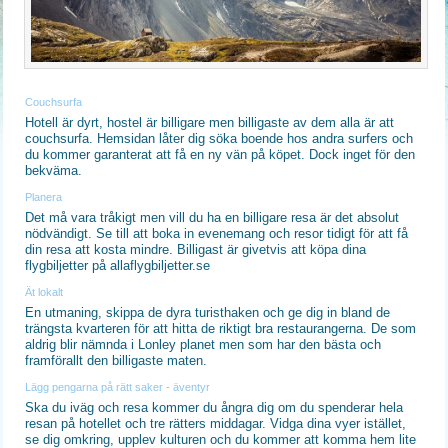
Couchsurfa
Hotell är dyrt, hostel är billigare men billigaste av dem alla är att
couchsurfa. Hemsidan låter dig söka boende hos andra surfers och
du kommer garanterat att få en ny vän på köpet. Dock inget för den
bekväma.
Planera
Det må vara tråkigt men vill du ha en billigare resa är det absolut
nödvändigt. Se till att boka in evenemang och resor tidigt för att få
din resa att kosta mindre. Billigast är givetvis att köpa dina
flygbiljetter på allaflygbiljetter.se
Ät lokalt
En utmaning, skippa de dyra turisthaken och ge dig in bland de
trängsta kvarteren för att hitta de riktigt bra restaurangerna. De som
aldrig blir nämnda i Lonley planet men som har den bästa och
framförallt den billigaste maten.
Lägg pengarna på rätt saker - äventyr
Ska du iväg och resa kommer du ångra dig om du spenderar hela
resan på hotellet och tre rätters middagar. Vidga dina vyer istället,
se dig omkring, upplev kulturen och du kommer att komma hem lite