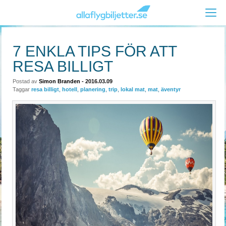
7 ENKLA TIPS FÖR ATT
RESA BILLIGT
Postad av
Simon Branden
- 2016.03.09
Taggar
resa billigt
,
hotell
,
planering
,
trip
,
lokal mat
,
mat
,
äventyr