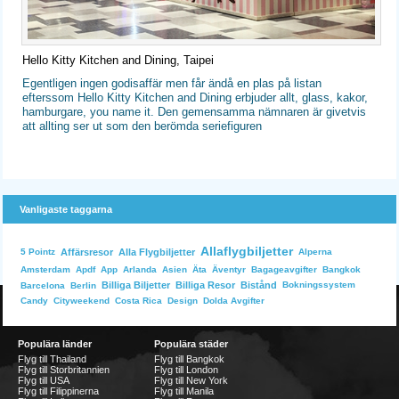
Hello Kitty Kitchen and Dining, Taipei
Egentligen ingen godisaffär men får ändå en plas på listan
efterssom Hello Kitty Kitchen and Dining erbjuder allt, glass, kakor,
hamburgare, you name it. Den gemensamma nämnaren är givetvis
att allting ser ut som den berömda seriefiguren
Vanligaste taggarna
Allaflygbiljetter
Affärsresor
Alla Flygbiljetter
Alperna
5 Pointz
Bangkok
Amsterdam
Apdf
App
Arlanda
Asien
Äta
Äventyr
Bagageavgifter
Billiga Biljetter
Billiga Resor
Bistånd
Bokningssystem
Barcelona
Berlin
Dolda Avgifter
Candy
Cityweekend
Costa Rica
Design
Populära länder
Populära städer
Flyg till Thailand
Flyg till Bangkok
Flyg till Storbritannien
Flyg till London
Flyg till USA
Flyg till New York
Flyg till Filippinerna
Flyg till Manila