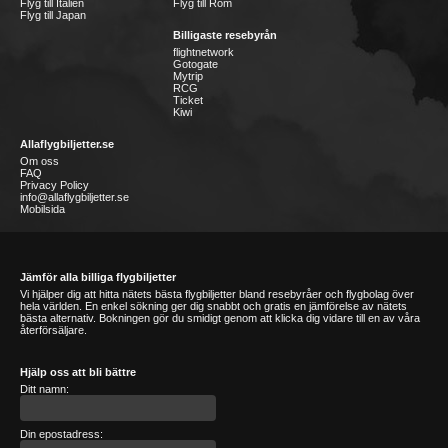
Flyg till Italien
Flyg till Rom
Flyg till Japan
Billigaste resebyrån
flightnetwork
Gotogate
Mytrip
RCG
Ticket
Kiwi
Allaflygbiljetter.se
Om oss
FAQ
Privacy Policy
info@allaflygbiljetter.se
Mobilsida
Jämför alla billiga flygbiljetter
Vi hjälper dig att hitta nätets bästa flygbiljetter bland resebyråer och flygbolag över
hela världen. En enkel sökning ger dig snabbt och gratis en jämförelse av nätets
bästa alternativ. Bokningen gör du smidigt genom att klicka dig vidare till en av våra
återförsäljare.
Hjälp oss att bli bättre
Ditt namn:
Din epostadress: