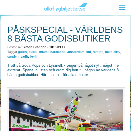
PÅSKSPECIAL - VÄRLDENS
8 BÄSTA GODISBUTIKER
Postad av
Simon Branden
- 2016.03.17
Taggar
godis
,
dubai
,
miami
,
barcelona
,
amsterdam
,
kul
,
restips
,
hello kitty
,
candy
,
riyadh
,
berlin
Trött på Soda Pops och Lysmelk? Sugen på något nytt, något mer
extremt. Spana in listan och dröm dig bort till någon av världens 8
bästa godisbutiker. Här finns allt för alla smaker.