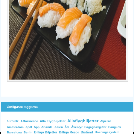
Vanligaste taggarna
Allaflygbiljetter
Affärsresor
Alla Flygbiljetter
Alperna
5 Pointz
Bangkok
Amsterdam
Apdf
App
Arlanda
Asien
Äta
Äventyr
Bagageavgifter
Billiga Biljetter
Billiga Resor
Bistånd
Bokningssystem
Barcelona
Berlin