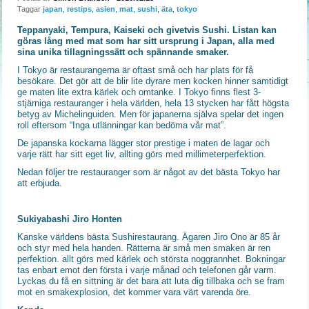
Taggar
japan
,
restips
,
asien
,
mat
,
sushi
,
äta
,
tokyo
Teppanyaki, Tempura, Kaiseki och givetvis Sushi. Listan kan
göras lång med mat som har sitt ursprung i Japan, alla med
sina unika tillagningssätt och spännande smaker.
I Tokyo är restaurangerna är oftast små och har plats för få
besökare. Det gör att de blir lite dyrare men kocken hinner samtidigt
ge maten lite extra kärlek och omtanke. I Tokyo finns flest 3-
stjärniga restauranger i hela världen, hela 13 stycken har fått högsta
betyg av Michelinguiden. Men för japanerna själva spelar det ingen
roll eftersom “Inga utlänningar kan bedöma vår mat”.
De japanska kockarna lägger stor prestige i maten de lagar och
varje rätt har sitt eget liv, allting görs med millimeterperfektion.
Nedan följer tre restauranger som är något av det bästa Tokyo har
att erbjuda.
Sukiyabashi Jiro Honten
Kanske världens bästa Sushirestaurang. Ägaren Jiro Ono är 85 år
och styr med hela handen. Rätterna är små men smaken är ren
perfektion. allt görs med kärlek och största noggrannhet. Bokningar
tas enbart emot den första i varje månad och telefonen går varm.
Lyckas du få en sittning är det bara att luta dig tillbaka och se fram
mot en smakexplosion, det kommer vara värt varenda öre.