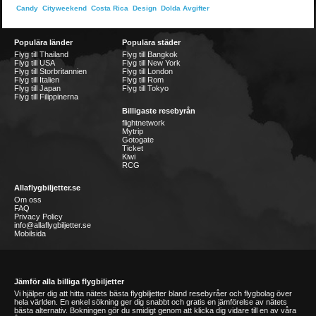
Dolda Avgifter
Candy
Cityweekend
Costa Rica
Design
Populära länder
Populära städer
Flyg till Thailand
Flyg till Bangkok
Flyg till USA
Flyg till New York
Flyg till Storbritannien
Flyg till London
Flyg till Italien
Flyg till Rom
Flyg till Japan
Flyg till Tokyo
Flyg till Filippinerna
Billigaste resebyrån
flightnetwork
Mytrip
Gotogate
Ticket
Kiwi
RCG
Allaflygbiljetter.se
Om oss
FAQ
Privacy Policy
info@allaflygbiljetter.se
Mobilsida
Jämför alla billiga flygbiljetter
Vi hjälper dig att hitta nätets bästa flygbiljetter bland resebyråer och flygbolag över
hela världen. En enkel sökning ger dig snabbt och gratis en jämförelse av nätets
bästa alternativ. Bokningen gör du smidigt genom att klicka dig vidare till en av våra