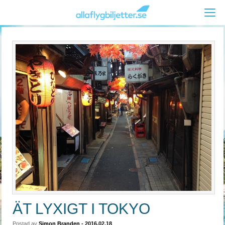
ÄT LYXIGT I TOKYO
Postad av
Simon Branden
- 2016.02.18