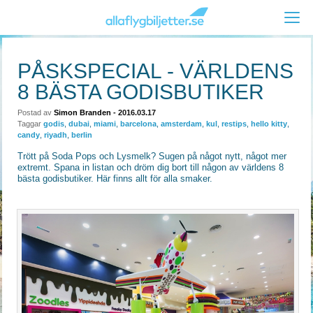
PÅSKSPECIAL - VÄRLDENS
8 BÄSTA GODISBUTIKER
Postad av
Simon Branden
- 2016.03.17
Taggar
godis
,
dubai
,
miami
,
barcelona
,
amsterdam
,
kul
,
restips
,
hello kitty
,
candy
,
riyadh
,
berlin
Trött på Soda Pops och Lysmelk? Sugen på något nytt, något mer
extremt. Spana in listan och dröm dig bort till någon av världens 8
bästa godisbutiker. Här finns allt för alla smaker.