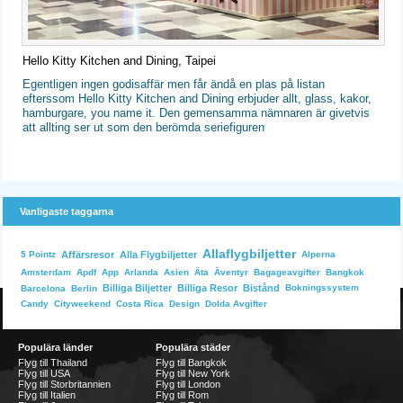
Hello Kitty Kitchen and Dining, Taipei
Egentligen ingen godisaffär men får ändå en plas på listan
efterssom Hello Kitty Kitchen and Dining erbjuder allt, glass, kakor,
hamburgare, you name it. Den gemensamma nämnaren är givetvis
att allting ser ut som den berömda seriefiguren
Vanligaste taggarna
Allaflygbiljetter
Affärsresor
Alla Flygbiljetter
Alperna
5 Pointz
Bangkok
Amsterdam
Apdf
App
Arlanda
Asien
Äta
Äventyr
Bagageavgifter
Billiga Biljetter
Billiga Resor
Bistånd
Bokningssystem
Barcelona
Berlin
Dolda Avgifter
Candy
Cityweekend
Costa Rica
Design
Populära länder
Populära städer
Flyg till Thailand
Flyg till Bangkok
Flyg till USA
Flyg till New York
Flyg till Storbritannien
Flyg till London
Flyg till Italien
Flyg till Rom