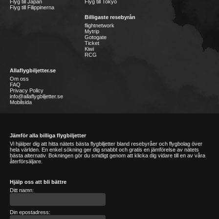
Flyg till Japan
Flyg till Tokyo
Flyg till Filippinerna
Billigaste resebyrån
flightnetwork
Mytrip
Gotogate
Ticket
Kiwi
RCG
Allaflygbiljetter.se
Om oss
FAQ
Privacy Policy
info@allaflygbiljetter.se
Mobilsida
Jämför alla billiga flygbiljetter
Vi hjälper dig att hitta nätets bästa flygbiljetter bland resebyråer och flygbolag över
hela världen. En enkel sökning ger dig snabbt och gratis en jämförelse av nätets
bästa alternativ. Bokningen gör du smidigt genom att klicka dig vidare till en av våra
återförsäljare.
Hjälp oss att bli bättre
Ditt namn:
Din epostadress: