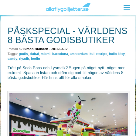
PÅSKSPECIAL - VÄRLDENS
8 BÄSTA GODISBUTIKER
Postad av
Simon Branden
- 2016.03.17
Taggar
godis
,
dubai
,
miami
,
barcelona
,
amsterdam
,
kul
,
restips
,
hello kitty
,
candy
,
riyadh
,
berlin
Trött på Soda Pops och Lysmelk? Sugen på något nytt, något mer
extremt. Spana in listan och dröm dig bort till någon av världens 8
bästa godisbutiker. Här finns allt för alla smaker.