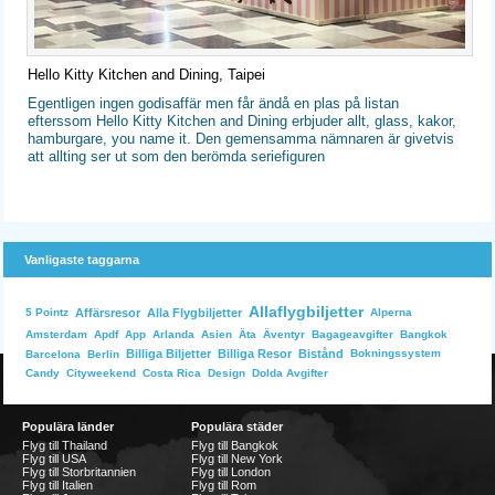
Hello Kitty Kitchen and Dining, Taipei
Egentligen ingen godisaffär men får ändå en plas på listan
efterssom Hello Kitty Kitchen and Dining erbjuder allt, glass, kakor,
hamburgare, you name it. Den gemensamma nämnaren är givetvis
att allting ser ut som den berömda seriefiguren
Vanligaste taggarna
Allaflygbiljetter
Affärsresor
Alla Flygbiljetter
Alperna
5 Pointz
Bangkok
Amsterdam
Apdf
App
Arlanda
Asien
Äta
Äventyr
Bagageavgifter
Billiga Biljetter
Billiga Resor
Bistånd
Bokningssystem
Barcelona
Berlin
Dolda Avgifter
Candy
Cityweekend
Costa Rica
Design
Populära länder
Populära städer
Flyg till Thailand
Flyg till Bangkok
Flyg till USA
Flyg till New York
Flyg till Storbritannien
Flyg till London
Flyg till Italien
Flyg till Rom