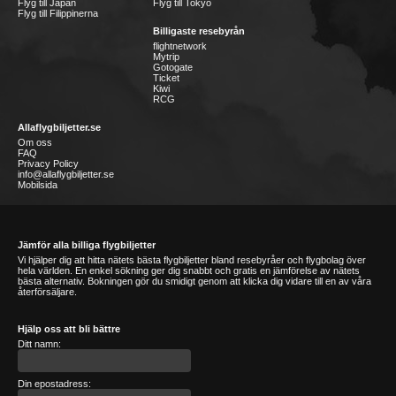
Flyg till Japan
Flyg till Tokyo
Flyg till Filippinerna
Billigaste resebyrån
flightnetwork
Mytrip
Gotogate
Ticket
Kiwi
RCG
Allaflygbiljetter.se
Om oss
FAQ
Privacy Policy
info@allaflygbiljetter.se
Mobilsida
Jämför alla billiga flygbiljetter
Vi hjälper dig att hitta nätets bästa flygbiljetter bland resebyråer och flygbolag över
hela världen. En enkel sökning ger dig snabbt och gratis en jämförelse av nätets
bästa alternativ. Bokningen gör du smidigt genom att klicka dig vidare till en av våra
återförsäljare.
Hjälp oss att bli bättre
Ditt namn:
Din epostadress: