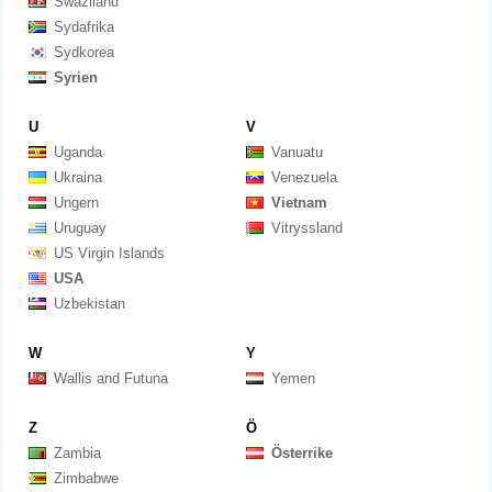
Swaziland
Sydafrika
Sydkorea
Syrien
U
V
Uganda
Vanuatu
Ukraina
Venezuela
Ungern
Vietnam
Uruguay
Vitryssland
US Virgin Islands
USA
Uzbekistan
W
Y
Wallis and Futuna
Yemen
Z
Ö
Zambia
Österrike
Zimbabwe