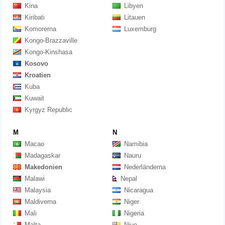
Kina
Libyen
Kiribati
Litauen
Komorerna
Luxemburg
Kongo-Brazzaville
Kongo-Kinshasa
Kosovo
Kroatien
Kuba
Kuwait
Kyrgyz Republic
M
N
Macao
Namibia
Madagaskar
Nauru
Makedonien
Nederländerna
Malawi
Nepal
Malaysia
Nicaragua
Maldiverna
Niger
Mali
Nigeria
Malta
Niue