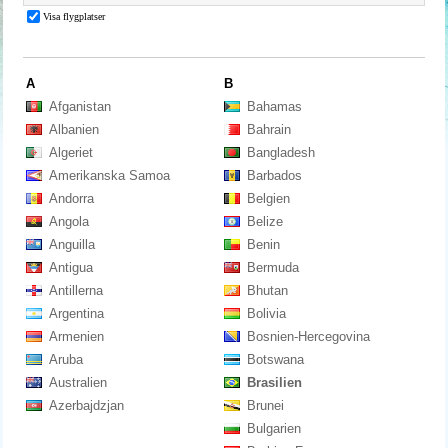
A
B
Afganistan
Bahamas
Albanien
Bahrain
Algeriet
Bangladesh
Amerikanska Samoa
Barbados
Andorra
Belgien
Angola
Belize
Anguilla
Benin
Antigua
Bermuda
Antillerna
Bhutan
Argentina
Bolivia
Armenien
Bosnien-Hercegovina
Aruba
Botswana
Australien
Brasilien
Azerbajdzjan
Brunei
Bulgarien