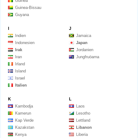
Guinea
Guinea-Bissau
Guyana
I
J
Indien
Jamaica
Indonesien
Japan
Irak
Jordanien
Iran
Jungfruöarna
Irland
Island
Israel
Italien
K
L
Kambodja
Laos
Kamerun
Lesotho
Kap Verde
Lettland
Kazakstan
Libanon
Kenya
Liberia