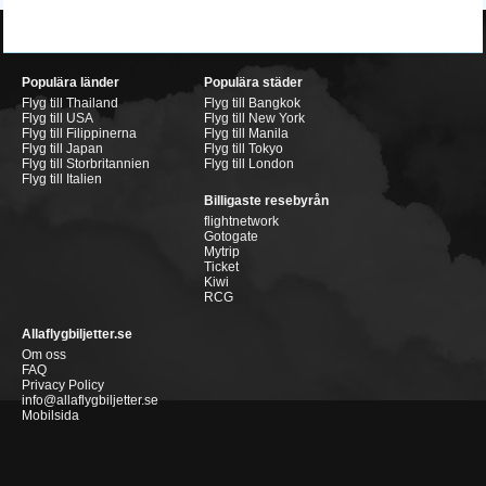
Populära länder
Populära städer
Flyg till Thailand
Flyg till Bangkok
Flyg till USA
Flyg till New York
Flyg till Filippinerna
Flyg till Manila
Flyg till Japan
Flyg till Tokyo
Flyg till Storbritannien
Flyg till London
Flyg till Italien
Billigaste resebyrån
flightnetwork
Gotogate
Mytrip
Ticket
Kiwi
RCG
Allaflygbiljetter.se
Om oss
FAQ
Privacy Policy
info@allaflygbiljetter.se
Mobilsida