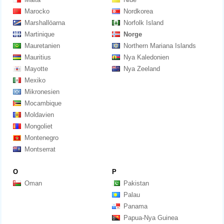
Marocko
Nordkorea
Marshallöarna
Norfolk Island
Martinique
Norge
Mauretanien
Northern Mariana Islands
Mauritius
Nya Kaledonien
Mayotte
Nya Zeeland
Mexiko
Mikronesien
Mocambique
Moldavien
Mongoliet
Montenegro
Montserrat
O
P
Oman
Pakistan
Palau
Panama
Papua-Nya Guinea