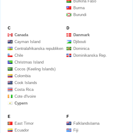
Burkina Faso
Burma
Burundi
C
D
Canada
Danmark
Cayman Island
Djibouti
Centralafrikanska republiken
Dominica
Chile
Dominikanska Rep.
Christmas Island
Cocos (Keeling Islands)
Colombia
Cook Islands
Costa Rica
Cote d'Ivoire
Cypern
E
F
East Timor
Falklandsöarna
Ecuador
Fiji