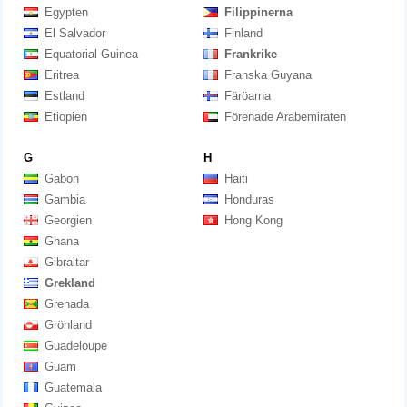
Egypten
Filippinerna
El Salvador
Finland
Equatorial Guinea
Frankrike
Eritrea
Franska Guyana
Estland
Färöarna
Etiopien
Förenade Arabemiraten
G
H
Gabon
Haiti
Gambia
Honduras
Georgien
Hong Kong
Ghana
Gibraltar
Grekland
Grenada
Grönland
Guadeloupe
Guam
Guatemala