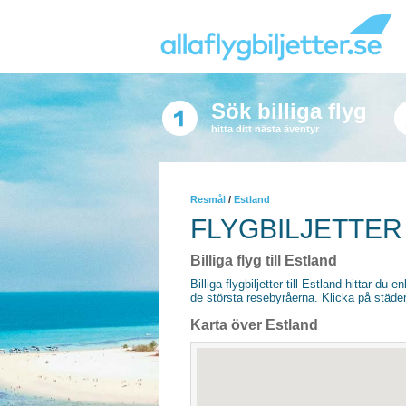
Sök billiga flyg
hitta ditt nästa äventyr
Resmål
/
Estland
FLYGBILJETTER
Billiga flyg till Estland
Billiga flygbiljetter till Estland hittar du 
de största resebyråerna. Klicka på städer
Karta över Estland