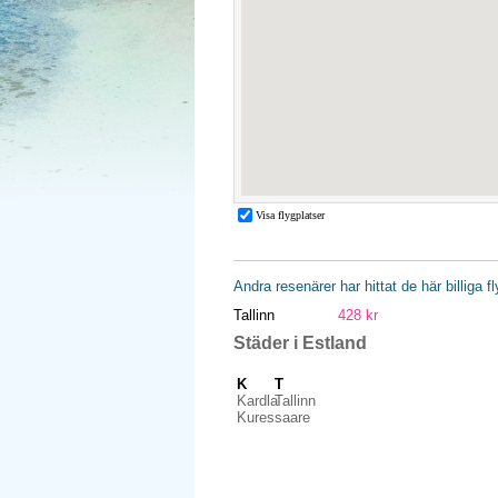
Andra resenärer har hittat de här billiga f
Tallinn
428 kr
Städer i Estland
K
T
Kardla
Tallinn
Kuressaare