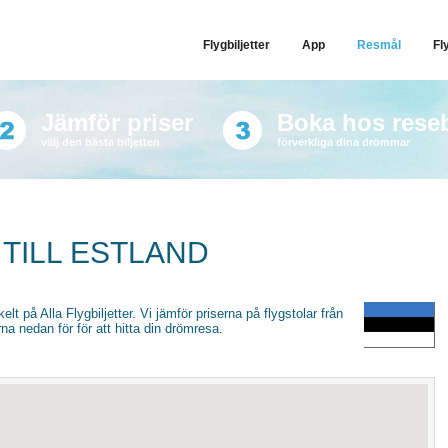
Flygbiljetter
App
Resmål
Fl
Jämför priser
Boka hos rese
välj den bästa biljetten
förverkliga dina drömmar
 TILL ESTLAND
enkelt på Alla Flygbiljetter. Vi jämför priserna på flygstolar från
na nedan för för att hitta din drömresa.