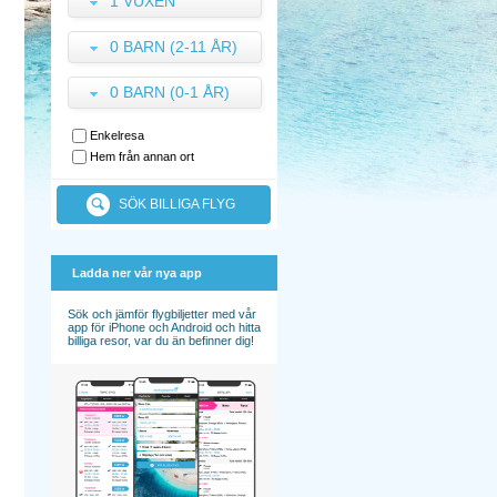
1 VUXEN
0 BARN (2-11 ÅR)
0 BARN (0-1 ÅR)
Enkelresa
Hem från annan ort
SÖK BILLIGA FLYG
Ladda ner vår nya app
Sök och jämför flygbiljetter med vår
app för iPhone och Android och hitta
billiga resor, var du än befinner dig!