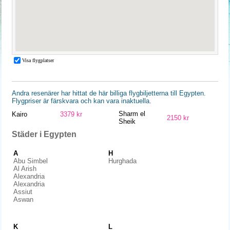
Andra resenärer har hittat de här billiga flygbiljetterna till Egypten.
Flygpriser är färskvara och kan vara inaktuella.
Sharm el
Kairo
3379 kr
2150 kr
Sheik
Städer i Egypten
A
H
Abu Simbel
Hurghada
Al Arish
Alexandria
Alexandria
Assiut
Aswan
K
L