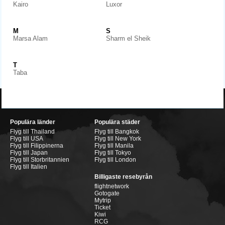
Kairo
Luxor
M
S
Marsa Alam
Sharm el Sheik
T
Taba
Populära länder
Populära städer
Flyg till Thailand
Flyg till Bangkok
Flyg till USA
Flyg till New York
Flyg till Filippinerna
Flyg till Manila
Flyg till Japan
Flyg till Tokyo
Flyg till Storbritannien
Flyg till London
Flyg till Italien
Billigaste resebyrån
flightnetwork
Gotogate
Mytrip
Ticket
Kiwi
RCG