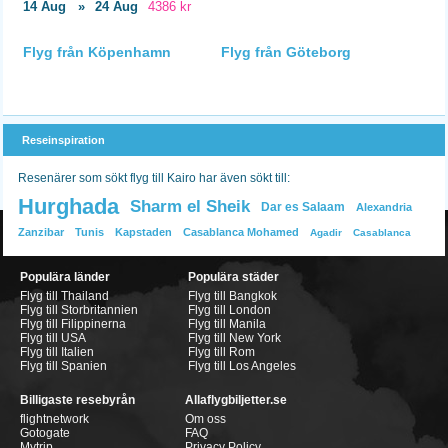
14 Aug
»
24 Aug
4386 kr
Flyg från Köpenhamn
Flyg från Göteborg
Reseinspiration
Resenärer som sökt flyg till Kairo har även sökt till:
Hurghada
Sharm el Sheik
Dar es Salaam
Alexandria
Zanzibar
Tunis
Kapstaden
Casablanca Mohamed
Agadir
Casablanca
Populära länder
Populära städer
Flyg till Thailand
Flyg till Bangkok
Flyg till Storbritannien
Flyg till London
Flyg till Filippinerna
Flyg till Manila
Flyg till USA
Flyg till New York
Flyg till Italien
Flyg till Rom
Flyg till Spanien
Flyg till Los Angeles
Billigaste resebyrån
Allaflygbiljetter.se
flightnetwork
Om oss
Gotogate
FAQ
Mytrip
Privacy Policy