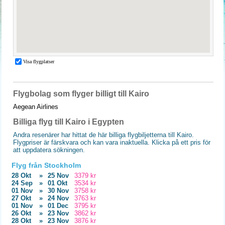
Flygbolag som flyger billigt till Kairo
Aegean Airlines
Billiga flyg till Kairo i Egypten
Andra resenärer har hittat de här billiga flygbiljetterna till Kairo.
Flygpriser är färskvara och kan vara inaktuella. Klicka på ett pris för
att uppdatera sökningen.
Flyg från Stockholm
28 Okt
»
25 Nov
3379 kr
24 Sep
»
01 Okt
3534 kr
01 Nov
»
30 Nov
3758 kr
27 Okt
»
24 Nov
3763 kr
01 Nov
»
01 Dec
3795 kr
26 Okt
»
23 Nov
3862 kr
28 Okt
»
23 Nov
3876 kr