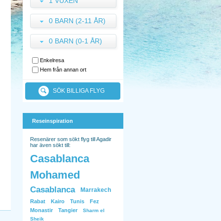
1 VUXEN
0 BARN (2-11 ÅR)
0 BARN (0-1 ÅR)
Enkelresa
Hem från annan ort
SÖK BILLIGA FLYG
Reseinspiration
Resenärer som sökt flyg till Agadir
har även sökt till:
Casablanca
Mohamed
Casablanca
Marrakech
Rabat
Kairo
Tunis
Fez
Monastir
Tangier
Sharm el
Sheik