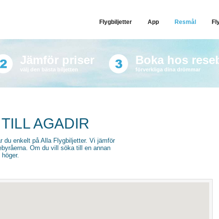
Flygbiljetter
App
Resmål
Fl
Jämför priser
Boka hos rese
välj den bästa biljetten
förverkliga dina drömmar
TILL AGADIR
ar du enkelt på Alla Flygbiljetter. Vi jämför
sebyråerna. Om du vill söka till en annan
l höger.