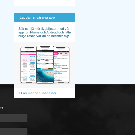
Ladda ner vår nya app
Sök och jämför flygbiljetter med vår
app för iPhone och Android och hitta
billiga resor, var du än befinner dig!
» Läs mer och ladda ner
tre