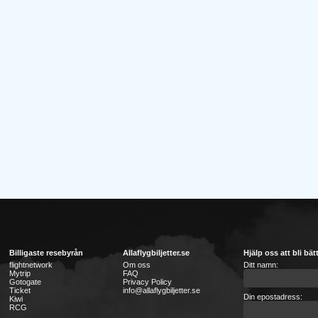
Billigaste resebyrån
Allaflygbiljetter.se
Hjälp oss att bli bät
flightnetwork
Om oss
Ditt namn:
Mytrip
FAQ
Gotogate
Privacy Policy
Ticket
info@allaflygbiljetter.se
Din epostadress:
Kiwi
RCG