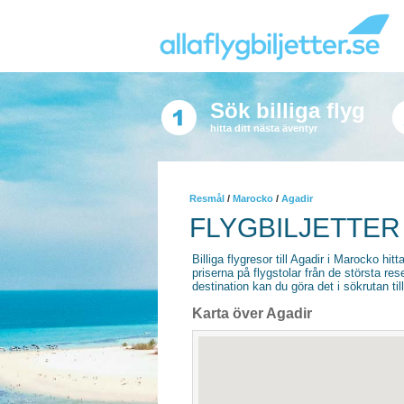
Sök billiga flyg
hitta ditt nästa äventyr
Resmål
/
Marocko
/
Agadir
FLYGBILJETTER 
Billiga flygresor till Agadir i Marocko hitt
priserna på flygstolar från de största re
destination kan du göra det i sökrutan til
Karta över Agadir