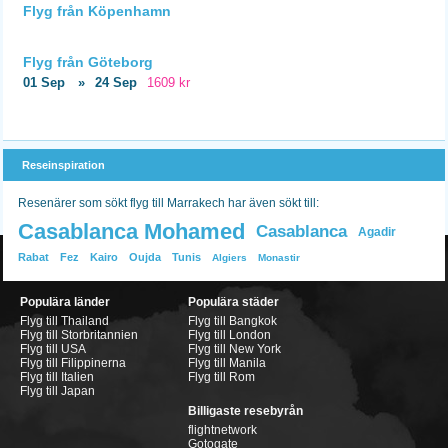
Flyg från Köpenhamn
Flyg från Göteborg
01 Sep
»
24 Sep
1609 kr
Reseinspiration
Resenärer som sökt flyg till Marrakech har även sökt till:
Casablanca Mohamed
Casablanca
Agadir
Rabat
Fez
Kairo
Oujda
Tunis
Algiers
Monastir
Populära länder
Populära städer
Flyg till Thailand
Flyg till Bangkok
Flyg till Storbritannien
Flyg till London
Flyg till USA
Flyg till New York
Flyg till Filippinerna
Flyg till Manila
Flyg till Italien
Flyg till Rom
Flyg till Japan
Billigaste resebyrån
flightnetwork
Gotogate