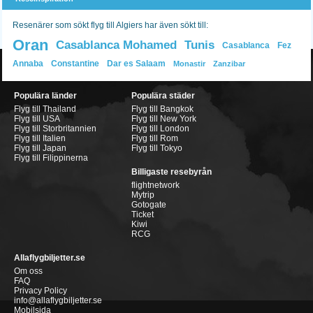
Resenärer som sökt flyg till Algiers har även sökt till:
Oran
Casablanca Mohamed
Tunis
Casablanca
Fez
Annaba
Constantine
Dar es Salaam
Monastir
Zanzibar
Populära länder
Populära städer
Flyg till Thailand
Flyg till Bangkok
Flyg till USA
Flyg till New York
Flyg till Storbritannien
Flyg till London
Flyg till Italien
Flyg till Rom
Flyg till Japan
Flyg till Tokyo
Flyg till Filippinerna
Billigaste resebyrån
flightnetwork
Mytrip
Gotogate
Ticket
Kiwi
RCG
Allaflygbiljetter.se
Om oss
FAQ
Privacy Policy
info@allaflygbiljetter.se
Mobilsida