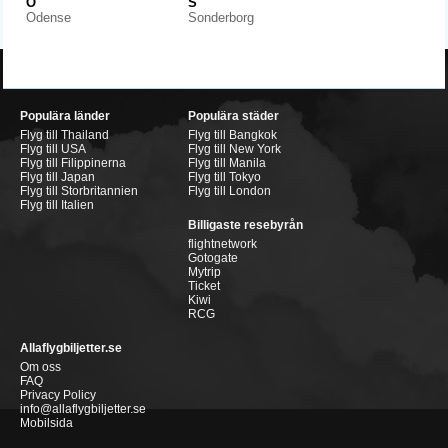
O
S
Odense
Sonderborg
Populära länder
Populära städer
Flyg till Thailand
Flyg till Bangkok
Flyg till USA
Flyg till New York
Flyg till Filippinerna
Flyg till Manila
Flyg till Japan
Flyg till Tokyo
Flyg till Storbritannien
Flyg till London
Flyg till Italien
Billigaste resebyrån
flightnetwork
Gotogate
Mytrip
Ticket
Kiwi
RCG
Allaflygbiljetter.se
Om oss
FAQ
Privacy Policy
info@allaflygbiljetter.se
Mobilsida