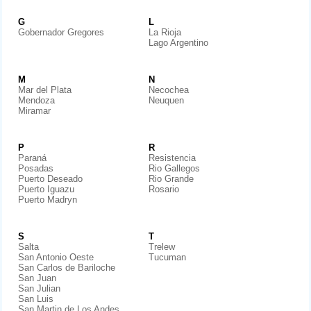
G
L
Gobernador Gregores
La Rioja
Lago Argentino
M
N
Mar del Plata
Necochea
Mendoza
Neuquen
Miramar
P
R
Paraná
Resistencia
Posadas
Rio Gallegos
Puerto Deseado
Rio Grande
Puerto Iguazu
Rosario
Puerto Madryn
S
T
Salta
Trelew
San Antonio Oeste
Tucuman
San Carlos de Bariloche
San Juan
San Julian
San Luis
San Martin de Los Andes