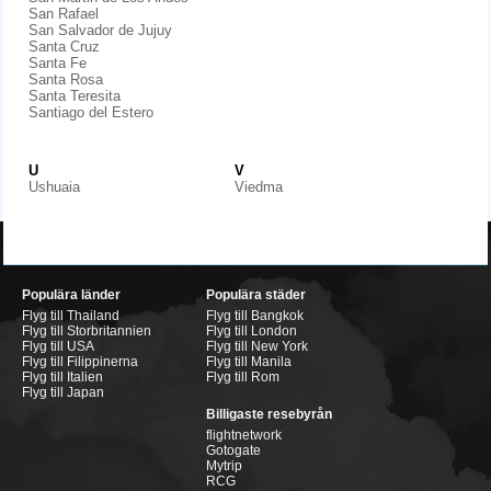
San Rafael
San Salvador de Jujuy
Santa Cruz
Santa Fe
Santa Rosa
Santa Teresita
Santiago del Estero
U
V
Ushuaia
Viedma
Populära länder
Populära städer
Flyg till Thailand
Flyg till Bangkok
Flyg till Storbritannien
Flyg till London
Flyg till USA
Flyg till New York
Flyg till Filippinerna
Flyg till Manila
Flyg till Italien
Flyg till Rom
Flyg till Japan
Billigaste resebyrån
flightnetwork
Gotogate
Mytrip
RCG