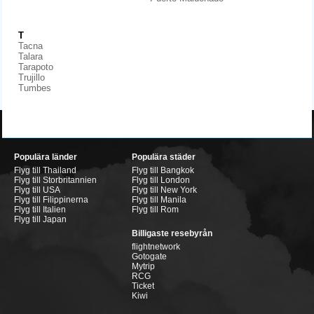
T
Tacna
Talara
Tarapoto
Trujillo
Tumbes
Populära länder
Populära städer
Flyg till Thailand
Flyg till Bangkok
Flyg till Storbritannien
Flyg till London
Flyg till USA
Flyg till New York
Flyg till Filippinerna
Flyg till Manila
Flyg till Italien
Flyg till Rom
Flyg till Japan
Billigaste resebyrån
flightnetwork
Gotogate
Mytrip
RCG
Ticket
Kiwi