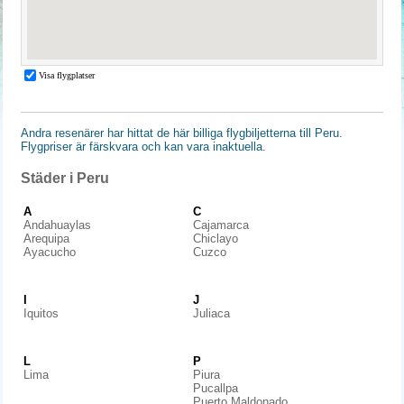
Andra resenärer har hittat de här billiga flygbiljetterna till Peru.
Flygpriser är färskvara och kan vara inaktuella.
Städer i Peru
A
C
Andahuaylas
Cajamarca
Arequipa
Chiclayo
Ayacucho
Cuzco
I
J
Iquitos
Juliaca
L
P
Lima
Piura
Pucallpa
Puerto Maldonado