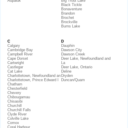
Aupaluk
Big Trout Lake
Black Tickle
Bonaventure
Brandon
Brochet
Brockville
Burns Lake
C
D
Calgary
Dauphin
Cambridge Bay
Dawson City
Campbell River
Dawson Creek
Cape Dorset
Deer Lake, Newfoundland and
Cartwright
La
Castlegar
Deer Lake, Ontario
Cat Lake
Deline
Charlottetown, Newfoundland an
Dryden
Charlottetown, Prince Edward I
Duncan/Quam
Chatham
Chesterfield
Chevery
Chibougamau
Chisasibi
Churchill
Churchill Falls
Clyde River
Colville Lake
Comox
Coral Harbour