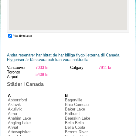
Andra resenärer har hittat de här billiga flygbiljetterna till Canada.
Flygpriser är färskvara och kan vara inaktuella.
Vancouver
7033 kr
Calgary
7911 kr
Toronto
5409 kr
Airport
Städer i Canada
A
B
Abbotsford
Bagotville
Aklavik
Baie Comeau
Akulivik
Baker Lake
Alma
Bathurst
Anahim Lake
Bearskin Lake
Angling Lake
Bella Bella
Arviat
Bella Coola
Attawapiskat
Berens River