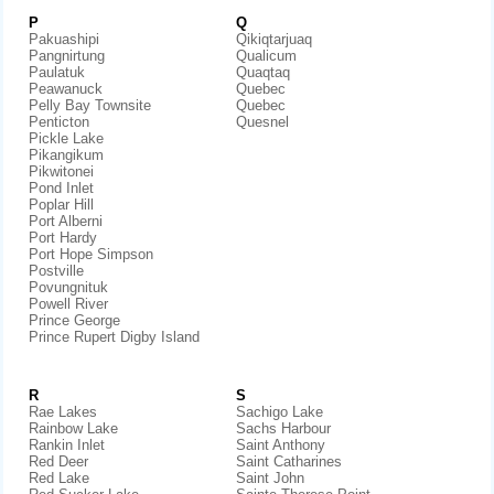
P
Q
Pakuashipi
Qikiqtarjuaq
Pangnirtung
Qualicum
Paulatuk
Quaqtaq
Peawanuck
Quebec
Pelly Bay Townsite
Quebec
Penticton
Quesnel
Pickle Lake
Pikangikum
Pikwitonei
Pond Inlet
Poplar Hill
Port Alberni
Port Hardy
Port Hope Simpson
Postville
Povungnituk
Powell River
Prince George
Prince Rupert Digby Island
R
S
Rae Lakes
Sachigo Lake
Rainbow Lake
Sachs Harbour
Rankin Inlet
Saint Anthony
Red Deer
Saint Catharines
Red Lake
Saint John