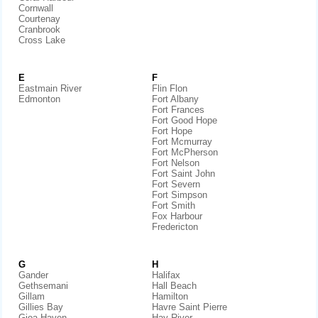
Cornwall
Courtenay
Cranbrook
Cross Lake
E
F
Eastmain River
Flin Flon
Edmonton
Fort Albany
Fort Frances
Fort Good Hope
Fort Hope
Fort Mcmurray
Fort McPherson
Fort Nelson
Fort Saint John
Fort Severn
Fort Simpson
Fort Smith
Fox Harbour
Fredericton
G
H
Gander
Halifax
Gethsemani
Hall Beach
Gillam
Hamilton
Gillies Bay
Havre Saint Pierre
Gjoa Haven
Hay River