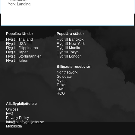
York Landing
Populära länder
Populära städer
Flyg till Thailand
Flyg till Bangkok
Flyg till USA
Flyg till New York
Flyg till Filippinerna
Flyg till Manila
Flyg till Japan
Flyg till Tokyo
Flyg till Storbritannien
Flyg till London
Flyg till Italien
Billigaste resebyrån
flightnetwork
Gotogate
Mytrip
Ticket
Kiwi
RCG
Allaflygbiljetter.se
Om oss
FAQ
Privacy Policy
info@allaflygbiljetter.se
Mobilsida