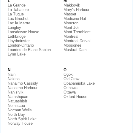
L
M
La Grande
Makkovik
La Tabatiere
Mary's Harbour
La Tuque
Masset
Lac Brochet
Medicine Hat
Lac la Martre
Moncton
Langley
Mont Joli
Lansdowne House
Mont Tremblant
Lethbridge
Montreal
Lloydminster
Montreal Dorval
London-Ontario
Moosonee
Lourdes-de-Blanc-Sablon
Muskrat Dam
Lynn Lake
N
O
Nain
Ogoki
Nakina
Old Crow
Nanaimo Cassidy
Opapamiska Lake
Nanaimo Harbour
Oshawa
Nanisivik
Ottawa
Natashquan
Oxford House
Natuashish
Nemiscau
Norman Wells
North Bay
North Spirit Lake
Norway House