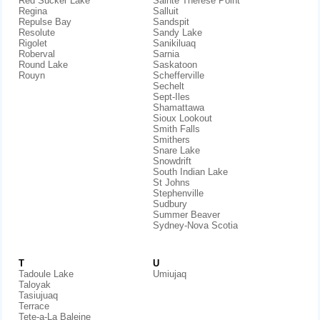
Red Sucker Lake
Sainte Therese Point
Regina
Salluit
Repulse Bay
Sandspit
Resolute
Sandy Lake
Rigolet
Sanikiluaq
Roberval
Sarnia
Round Lake
Saskatoon
Rouyn
Schefferville
Sechelt
Sept-Iles
Shamattawa
Sioux Lookout
Smith Falls
Smithers
Snare Lake
Snowdrift
South Indian Lake
St Johns
Stephenville
Sudbury
Summer Beaver
Sydney-Nova Scotia
T
U
Tadoule Lake
Umiujaq
Taloyak
Tasiujuaq
Terrace
Tete-a-La Baleine