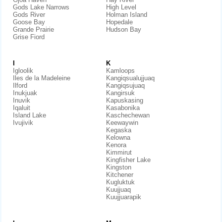
Gods Lake Narrows
High Level
Gods River
Holman Island
Goose Bay
Hopedale
Grande Prairie
Hudson Bay
Grise Fiord
I
K
Igloolik
Kamloops
Iles de la Madeleine
Kangiqsualujjuaq
Ilford
Kangiqsujuaq
Inukjuak
Kangirsuk
Inuvik
Kapuskasing
Iqaluit
Kasabonika
Island Lake
Kaschechewan
Ivujivik
Keewaywin
Kegaska
Kelowna
Kenora
Kimmirut
Kingfisher Lake
Kingston
Kitchener
Kugluktuk
Kuujjuaq
Kuujjuarapik