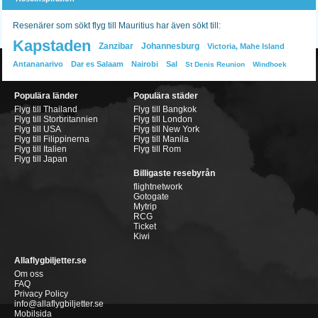
Resenärer som sökt flyg till Mauritius har även sökt till:
Kapstaden
Zanzibar
Johannesburg
Victoria, Mahe Island
Antananarivo
Dar es Salaam
Nairobi
Sal
St Denis Reunion
Windhoek
Populära länder
Populära städer
Flyg till Thailand
Flyg till Bangkok
Flyg till Storbritannien
Flyg till London
Flyg till USA
Flyg till New York
Flyg till Filippinerna
Flyg till Manila
Flyg till Italien
Flyg till Rom
Flyg till Japan
Billigaste resebyrån
flightnetwork
Gotogate
Mytrip
RCG
Ticket
Kiwi
Allaflygbiljetter.se
Om oss
FAQ
Privacy Policy
info@allaflygbiljetter.se
Mobilsida