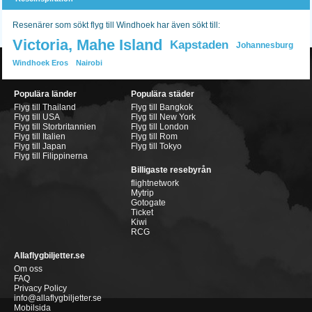
Resenärer som sökt flyg till Windhoek har även sökt till:
Victoria, Mahe Island
Kapstaden
Johannesburg
Windhoek Eros
Nairobi
Populära länder
Populära städer
Flyg till Thailand
Flyg till Bangkok
Flyg till USA
Flyg till New York
Flyg till Storbritannien
Flyg till London
Flyg till Italien
Flyg till Rom
Flyg till Japan
Flyg till Tokyo
Flyg till Filippinerna
Billigaste resebyrån
flightnetwork
Mytrip
Gotogate
Ticket
Kiwi
RCG
Allaflygbiljetter.se
Om oss
FAQ
Privacy Policy
info@allaflygbiljetter.se
Mobilsida